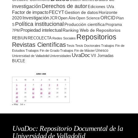
Derechos de autor
investigación
Ediciones UVa
Factor de impacto
FECYT
Gestion de datos
Horizonte
ORCID
2020
Investigación
JCR
Open Aire
Open Science
Plan
Política institucional
Producción científica
S
Programa
Propiedad intelectual
Ranking Web de Repositorios
7PM
Repositorios
REBIUN
RECOLECTA
Redes Sociales
Revistas Científicas
Tesis
Tesis Doctorales
Trabajos Fin de
Unesco
Estudios
Trabajos Fin de Grado
Trabajos Fin de Máster
UvaDoc
VII Jornadas
Universidad de Valladolid
Universidades
BUCLE
JUNIO 2026
L
M
X
J
V
S
D
1
2
3
4
5
6
7
8
9
10
11
12
13
14
15
16
17
18
19
20
21
22
23
24
25
26
27
28
29
30
« May
Jul »
UvaDoc: Repositorio Documental de la
Universidad de Valladolid