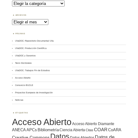
Buscar
por
Tema
ARCHIVOS
Archivos
PÁGINAS
UVaDOC: Repositorio Documental UVa
UVaDOC: Producción Científica
UVaDOC y Sexenios
Tesis Doctorales
UVaDOC: Trabajos Fin de Estudios
Acceso Abierto
Consorcio BUCLE
Proyectos Europeos de Investigación
Noticias
ETIQUETAS
Acceso Abierto
Acceso Abierto Diamante
COAR
ANECA
APCs
Bibliometría
CoARA
Ciencia Abierta
Citas
Datos
Datos de
Creative Commons
Datos Abiertos