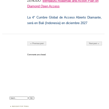
ZENODO:
Bengaluru Roadmap and Action Plan on
Diamond Open Access
La 4° Cumbre Global de Acceso Abierto Diamante,
será en Bali (Indonesia) en diciembre 2027
Post navigation
← Previous post
Next post →
Comments are closed.
Search:
BUSCAR POR TEMA