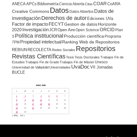
COAR
ANECA
APCs
Bibliometría
CoARA
Ciencia Abierta
Citas
Datos
Datos de
Creative Commons
Datos Abiertos
Derechos de autor
investigación
Ediciones UVa
Factor de impacto
FECYT
Gestion de datos
Horizonte
ORCID
2020
Investigación
JCR
Open Aire
Open Science
Plan
Política institucional
Producción científica
S
Programa
Propiedad intelectual
Ranking Web de Repositorios
7PM
Repositorios
REBIUN
RECOLECTA
Redes Sociales
Revistas Científicas
Tesis
Tesis Doctorales
Trabajos Fin de
Unesco
Estudios
Trabajos Fin de Grado
Trabajos Fin de Máster
UvaDoc
VII Jornadas
Universidad de Valladolid
Universidades
BUCLE
JUNIO 2026
L
M
X
J
V
S
D
1
2
3
4
5
6
7
8
9
10
11
12
13
14
15
16
17
18
19
20
21
22
23
24
25
26
27
28
29
30
« May
Jul »