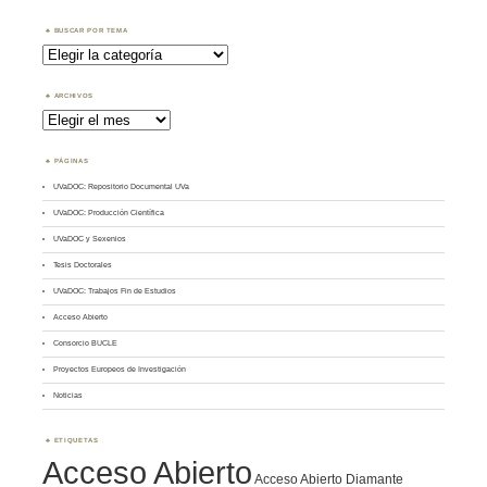
BUSCAR POR TEMA
Buscar
por
Tema
ARCHIVOS
Archivos
PÁGINAS
UVaDOC: Repositorio Documental UVa
UVaDOC: Producción Científica
UVaDOC y Sexenios
Tesis Doctorales
UVaDOC: Trabajos Fin de Estudios
Acceso Abierto
Consorcio BUCLE
Proyectos Europeos de Investigación
Noticias
ETIQUETAS
Acceso Abierto
Acceso Abierto Diamante