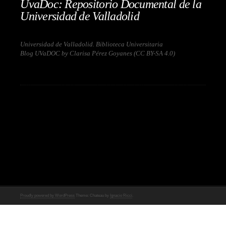
UvaDoc: Repositorio Documental de la
Universidad de Valladolid
Universidad de Valladolid. Biblioteca Universitaria
Blog UVaDOC by Clarisa Pérez Goyanes (
CC BY-SA 4.0
)
Proudly powered by WordPress
Theme: Chateau by
Ignacio Ricci
.