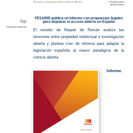
Posted
by
clarisamariaperez
in
Acceso Abierto
≈
Comentarios
en
desactivados
Propied
intelect
–
Acceso
FESABID publica un informe con propuestas legales
abierto
Tags
para impulsar el acceso abierto en España
Propiedad intelectual
El estudio de Raquel de Román analiza las
tensiones entre propiedad intelectual e investigación
abierta y plantea vías de reforma para adaptar la
legislación española al nuevo paradigma de la
ciencia abierta.
Informe.