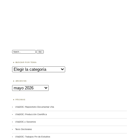
Search:
BUSCAR POR TEMA
Buscar
por
Tema
ARCHIVOS
Archivos
PÁGINAS
UVaDOC: Repositorio Documental UVa
UVaDOC: Producción Científica
UVaDOC y Sexenios
Tesis Doctorales
UVaDOC: Trabajos Fin de Estudios