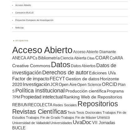
Acceso Abierto
Consorcio BUCLE
Proyectos Europeos de Investigación
Noticias
ETIQUETAS
Acceso Abierto
Acceso Abierto Diamante
COAR
ANECA
APCs
Bibliometría
CoARA
Ciencia Abierta
Citas
Datos
Datos de
Creative Commons
Datos Abiertos
Derechos de autor
investigación
Ediciones UVa
Factor de impacto
FECYT
Gestion de datos
Horizonte
ORCID
2020
Investigación
JCR
Open Aire
Open Science
Plan
Política institucional
Producción científica
S
Programa
Propiedad intelectual
Ranking Web de Repositorios
7PM
Repositorios
REBIUN
RECOLECTA
Redes Sociales
Revistas Científicas
Tesis
Tesis Doctorales
Trabajos Fin de
Unesco
Estudios
Trabajos Fin de Grado
Trabajos Fin de Máster
UvaDoc
VII Jornadas
Universidad de Valladolid
Universidades
BUCLE