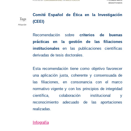
Posted
by
clarisamariaperez
in
Investigación
≈
Comentarios
en
desactivados
Filiació
Instituc
Comité Español de Ética en la Investigación
Tags
(CEEI)
Filiación
Recomendación sobre
criterios de buenas
prácticas en la gestión de las filiaciones
institucionales
en las publicaciones científicas
derivadas de tesis doctorales.
Esta recomendación tiene como objetivo favorecer
una aplicación justa, coherente y consensuada de
las filiaciones, en consonancia con el marco
normativo vigente y con los principios de integridad
científica, colaboración institucional y
reconocimiento adecuado de las aportaciones
realizadas.
Infografía