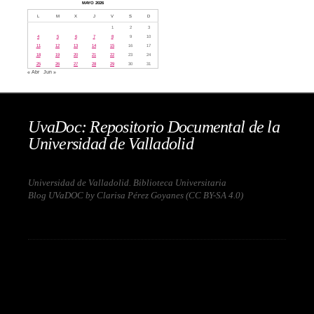
MAYO 2026
L
M
X
J
V
S
D
1
2
3
4
5
6
7
8
9
10
11
12
13
14
15
16
17
18
19
20
21
22
23
24
25
26
27
28
29
30
31
« Abr
Jun »
UvaDoc: Repositorio Documental de la
Universidad de Valladolid
Universidad de Valladolid. Biblioteca Universitaria
Blog UVaDOC by Clarisa Pérez Goyanes (
CC BY-SA 4.0
)