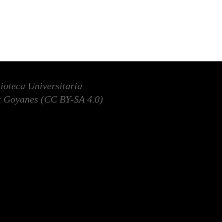
lioteca Universitaria
 Goyanes (
CC BY-SA 4.0
)