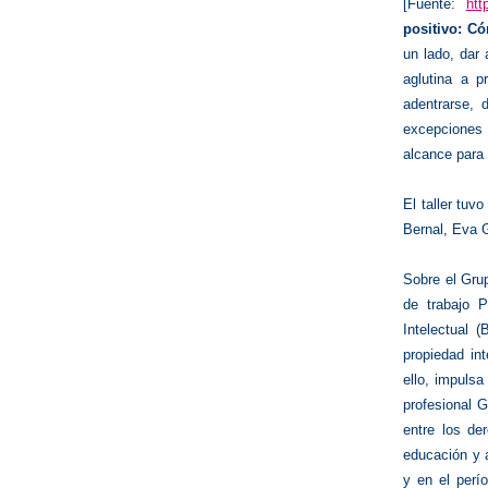
[Fuente:
htt
positivo: C
un lado, dar
aglutina a p
adentrarse, 
excepciones a
alcance para
El taller tuv
Bernal, Eva 
Sobre el Gru
de trabajo P
Intelectual (
propiedad in
ello, impulsa
profesional G
entre los de
educación y a
y en el perí