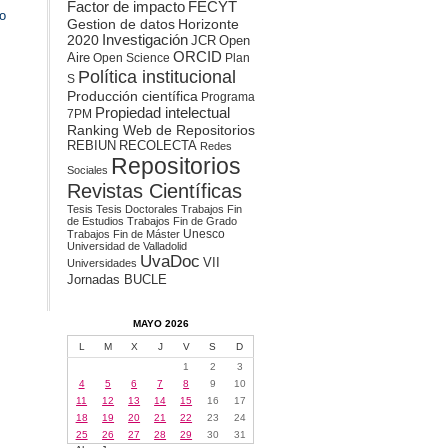
Factor de impacto
FECYT
o
Gestion de datos
Horizonte
2020
Investigación
JCR
Open
ORCID
Aire
Open Science
Plan
Política institucional
S
Producción científica
Programa
Propiedad intelectual
7PM
Ranking Web de Repositorios
REBIUN
RECOLECTA
Redes
Repositorios
Sociales
Revistas Científicas
Tesis
Tesis Doctorales
Trabajos Fin
de Estudios
Trabajos Fin de Grado
Unesco
Trabajos Fin de Máster
Universidad de Valladolid
UvaDoc
VII
Universidades
Jornadas BUCLE
MAYO 2026
L
M
X
J
V
S
D
1
2
3
4
5
6
7
8
9
10
11
12
13
14
15
16
17
18
19
20
21
22
23
24
25
26
27
28
29
30
31