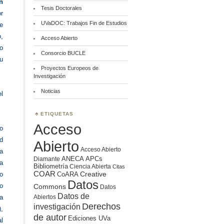
n
Tesis Doctorales
or
UVaDOC: Trabajos Fin de Estudios
e
,
Acceso Abierto
o
Consorcio BUCLE
su
Proyectos Europeos de
Investigación
Noticias
el
ETIQUETAS
Acceso
o
d
Abierto
Acceso Abierto
la
ANECA
APCs
Diamante
ra
Bibliometría
Ciencia Abierta
Citas
COAR
Creative
CoARA
vo
Datos
io
Commons
Datos
Datos de
Abiertos
a
Derechos
investigación
),
de autor
Ediciones UVa
l