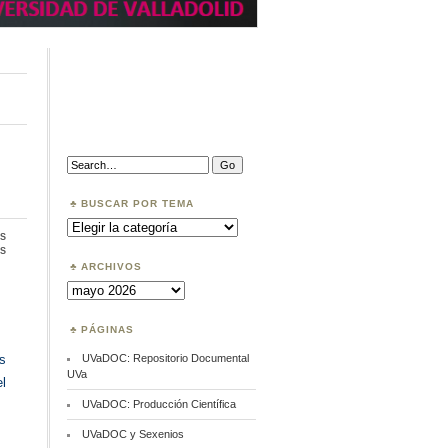
Search:
BUSCAR POR TEMA
Buscar
por
s
Tema
en
s
Propiedad
ARCHIVOS
intelectural
Archivos
PÁGINAS
UVaDOC: Repositorio Documental
us
UVa
el
UVaDOC: Producción Científica
UVaDOC y Sexenios