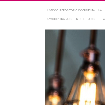
UVADOC: REPOSITORIO DOCUMENTAL UVA
UVADOC: TRABAJOS FIN DE ESTUDIOS
A
Repositorio Do
~ UVaDOC