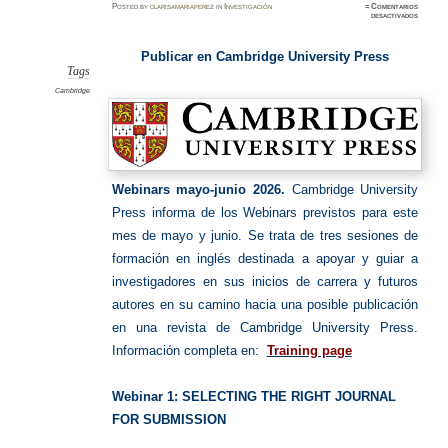
Posted
by
clarisamariaperez
in
Investigación
≈
Comentarios
en
desactivados
Publica
en
Cambrid
Universi
Publicar en Cambridge University Press
Press
Tags
Cambridge
Webinars mayo-junio 2026.
Cambridge University
Press informa de los Webinars previstos para este
mes de mayo y junio. Se trata de tres sesiones de
formación en inglés destinada a apoyar y guiar a
investigadores en sus inicios de carrera y futuros
autores en su camino hacia una posible publicación
en una revista de Cambridge University Press.
Información completa en:
Training page
Webinar 1: SELECTING THE RIGHT JOURNAL
FOR SUBMISSION