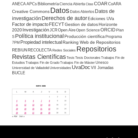
COAR
ANECA
APCs
Bibliometría
CoARA
Ciencia Abierta
Citas
Datos
Datos de
Creative Commons
Datos Abiertos
Derechos de autor
investigación
Ediciones UVa
Factor de impacto
FECYT
Gestion de datos
Horizonte
ORCID
2020
Investigación
JCR
Open Aire
Open Science
Plan
Política institucional
Producción científica
S
Programa
Propiedad intelectual
Ranking Web de Repositorios
7PM
Repositorios
REBIUN
RECOLECTA
Redes Sociales
Revistas Científicas
Tesis
Tesis Doctorales
Trabajos Fin de
Unesco
Estudios
Trabajos Fin de Grado
Trabajos Fin de Máster
UvaDoc
VII Jornadas
Universidad de Valladolid
Universidades
BUCLE
MAYO 2026
L
M
X
J
V
S
D
1
2
3
4
5
6
7
8
9
10
11
12
13
14
15
16
17
18
19
20
21
22
23
24
25
26
27
28
29
30
31
« Abr
Jun »