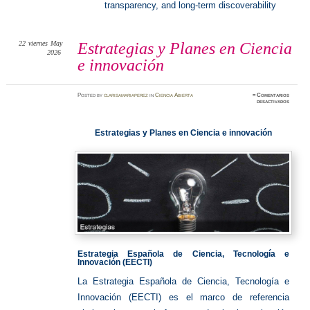
transparency, and long‑term discoverability
22
viernes
May
Estrategias y Planes en Ciencia
2026
e innovación
Posted
by
clarisamariaperez
in
Ciencia Abierta
≈
Comentarios
en
desactivados
Estrate
y
Planes
en
Estrategias y Planes en Ciencia e innovación
Ciencia
e
innovaci
Estrategia Española de Ciencia, Tecnología e
Innovación (EECTI)
La Estrategia Española de Ciencia, Tecnología e
Innovación (EECTI) es el marco de referencia