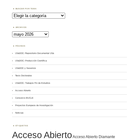
BUSCAR POR TEMA
Buscar
por
Tema
ARCHIVOS
Archivos
PÁGINAS
UVaDOC: Repositorio Documental UVa
UVaDOC: Producción Científica
UVaDOC y Sexenios
Tesis Doctorales
UVaDOC: Trabajos Fin de Estudios
Acceso Abierto
Consorcio BUCLE
Proyectos Europeos de Investigación
Noticias
ETIQUETAS
Acceso Abierto
Acceso Abierto Diamante