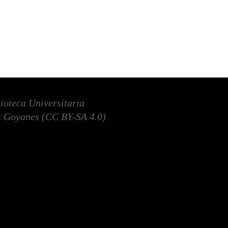
lioteca Universitaria
 Goyanes (
CC BY-SA 4.0
)