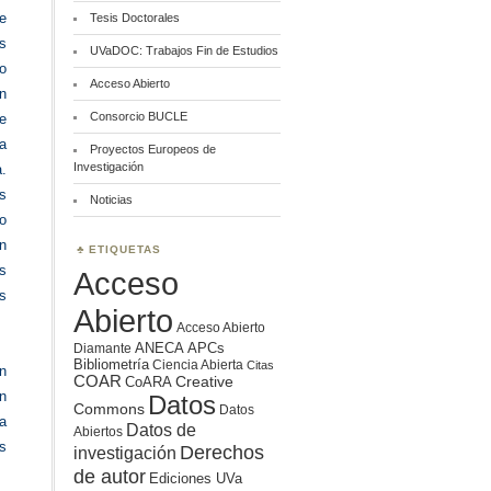
e
Tesis Doctorales
s
UVaDOC: Trabajos Fin de Estudios
io
Acceso Abierto
n
Consorcio BUCLE
e
a
Proyectos Europeos de
Investigación
a.
s
Noticias
o
n
ETIQUETAS
s
Acceso
s
Abierto
Acceso Abierto
ANECA
APCs
Diamante
Bibliometría
Ciencia Abierta
Citas
n
COAR
Creative
CoARA
n
Datos
Commons
Datos
a
Datos de
Abiertos
os
Derechos
investigación
de autor
Ediciones UVa