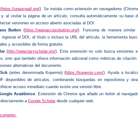
(
https://unpaywall.org/
). Se instala como extensión en navegadores (Chrome
) y, al visitar la página de un artículo, consulta automáticamente su base 
tectar versiones en acceso abierto asociadas al DOI.
ess Button
(
https://openaccessbutton.org/
). Funciona de manera similar 
 ingresar el DOI, el título o incluso la URL del artículo, la herramienta bus
ales y accesibles de forma gratuita.
lar
(
http://www.lazyscholar.org/
). Esta extensión no solo busca versiones e
o, sino que también ofrece información adicional como métricas de citación
siones alternativas del documento.
lick
(antes denominada Kopernio) (
https://kopernio.com/
). Ayuda a localiz
F disponibles de artículos, combinando búsquedas en repositorios y otra
ofrecer acceso inmediato cuando existe una versión libre.
Google Académico
. Extensión de Chrome que añade un botón al navegado
 directamente a
Google Scholar
desde cualquier web.
ocumento.