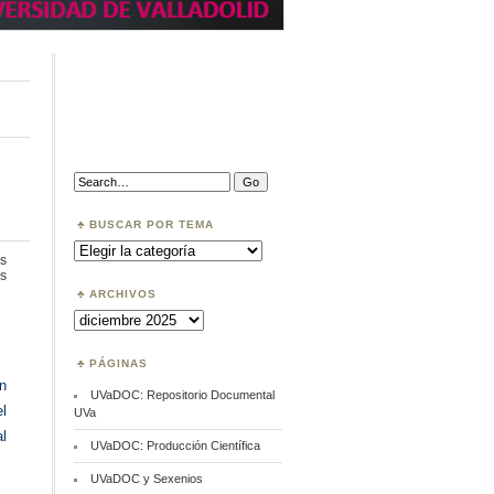
Search:
BUSCAR POR TEMA
Buscar
por
s
Tema
en
s
Acceso
ARCHIVOS
a
Archivos
publicaciones
abiertas
PÁGINAS
n
UVaDOC: Repositorio Documental
el
UVa
l
UVaDOC: Producción Científica
UVaDOC y Sexenios