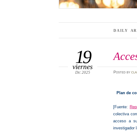
DAILY A
19
Acces
viernes
Dic 2025
Posted
by
cla
Plan de co
[Fuente:
Rep
colectiva con
acceso a su
investigador 