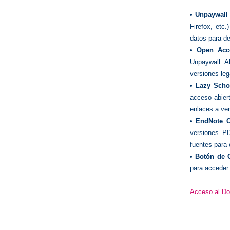
•
Unpaywall
Firefox, etc.
datos para de
•
Open Acc
Unpaywall. Al
versiones leg
•
Lazy Scho
acceso abiert
enlaces a ver
•
EndNote C
versiones PD
fuentes para 
•
Botón de 
para acceder
Acceso al D