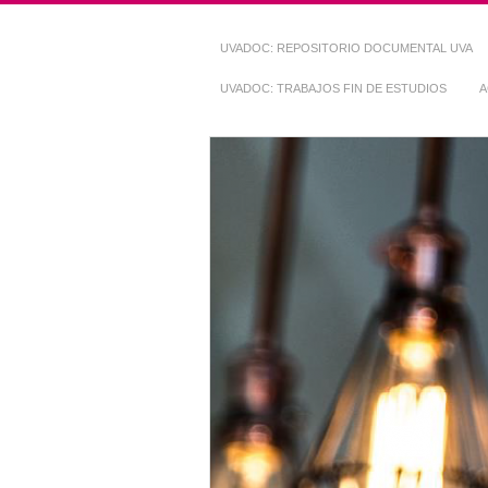
UVADOC: REPOSITORIO DOCUMENTAL UVA
UVADOC: TRABAJOS FIN DE ESTUDIOS
A
Repositorio Do
~ UVaDOC