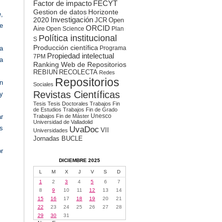
Factor de impacto
FECYT
Gestion de datos
Horizonte
,
2020
Investigación
JCR
Open
de
ORCID
Aire
Open Science
Plan
Política institucional
S
Producción científica
Programa
a
Propiedad intelectual
7PM
ca
Ranking Web de Repositorios
REBIUN
RECOLECTA
Redes
Repositorios
n
Sociales
Revistas Científicas
 y
Tesis
Tesis Doctorales
Trabajos Fin
de Estudios
Trabajos Fin de Grado
Unesco
Trabajos Fin de Máster
ar
Universidad de Valladolid
s
UvaDoc
VII
Universidades
Jornadas BUCLE
r
DICIEMBRE 2025
L
M
X
J
V
S
D
1
2
3
4
5
6
7
8
9
10
11
12
13
14
15
16
17
18
19
20
21
22
23
24
25
26
27
28
29
30
31