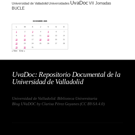
UvaDoc
VII Jornadas
Universidad de Valladolid
Universidades
BUCLE
DICIEMBRE 2025
L
M
X
J
V
S
D
1
2
3
4
5
6
7
8
9
10
11
12
13
14
15
16
17
18
19
20
21
22
23
24
25
26
27
28
29
30
31
« Nov
Ene »
UvaDoc: Repositorio Documental de la
Universidad de Valladolid
Universidad de Valladolid. Biblioteca Universitaria
Blog UVaDOC by Clarisa Pérez Goyanes (
CC BY-SA 4.0
)