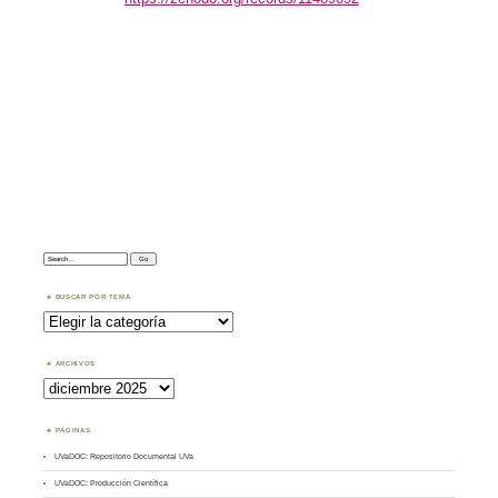
Search:
BUSCAR POR TEMA
Buscar
por
Tema
ARCHIVOS
Archivos
PÁGINAS
UVaDOC: Repositorio Documental UVa
UVaDOC: Producción Científica