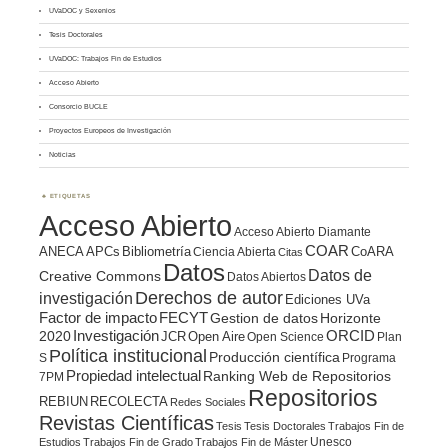
UVaDOC y Sexenios
Tesis Doctorales
UVaDOC: Trabajos Fin de Estudios
Acceso Abierto
Consorcio BUCLE
Proyectos Europeos de Investigación
Noticias
ETIQUETAS
Acceso Abierto
Acceso Abierto Diamante
COAR
ANECA
APCs
Bibliometría
CoARA
Ciencia Abierta
Citas
Datos
Datos de
Creative Commons
Datos Abiertos
Derechos de autor
investigación
Ediciones UVa
Factor de impacto
FECYT
Gestion de datos
Horizonte
ORCID
2020
Investigación
JCR
Open Aire
Open Science
Plan
Política institucional
Producción científica
S
Programa
Propiedad intelectual
Ranking Web de Repositorios
7PM
Repositorios
REBIUN
RECOLECTA
Redes Sociales
Revistas Científicas
Tesis
Tesis Doctorales
Trabajos Fin de
Unesco
Estudios
Trabajos Fin de Grado
Trabajos Fin de Máster