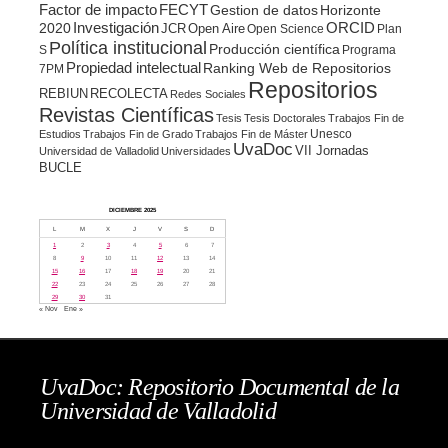
Factor de impacto
FECYT
Gestion de datos
Horizonte
ORCID
2020
Investigación
JCR
Open Aire
Open Science
Plan
Política institucional
Producción científica
S
Programa
Propiedad intelectual
Ranking Web de Repositorios
7PM
Repositorios
REBIUN
RECOLECTA
Redes Sociales
Revistas Científicas
Tesis
Tesis Doctorales
Trabajos Fin de
Unesco
Estudios
Trabajos Fin de Grado
Trabajos Fin de Máster
UvaDoc
VII Jornadas
Universidad de Valladolid
Universidades
BUCLE
DICIEMBRE 2025
L
M
X
J
V
S
D
1
2
3
4
5
6
7
8
9
10
11
12
13
14
15
16
17
18
19
20
21
22
23
24
25
26
27
28
29
30
31
« Nov
Ene »
UvaDoc: Repositorio Documental de la
Universidad de Valladolid