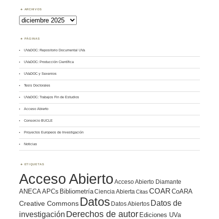
ARCHIVOS
Archivos
PÁGINAS
UVaDOC: Repositorio Documental UVa
UVaDOC: Producción Científica
UVaDOC y Sexenios
Tesis Doctorales
UVaDOC: Trabajos Fin de Estudios
Acceso Abierto
Consorcio BUCLE
Proyectos Europeos de Investigación
Noticias
ETIQUETAS
Acceso Abierto
Acceso Abierto Diamante
COAR
ANECA
APCs
Bibliometría
CoARA
Ciencia Abierta
Citas
Datos
Datos de
Creative Commons
Datos Abiertos
Derechos de autor
investigación
Ediciones UVa