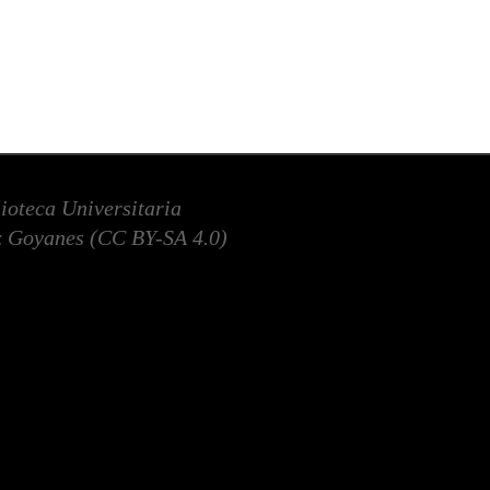
lioteca Universitaria
 Goyanes (
CC BY-SA 4.0
)