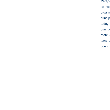
Persp
as we
organ
princi
today 
priori
state
laws 
countr