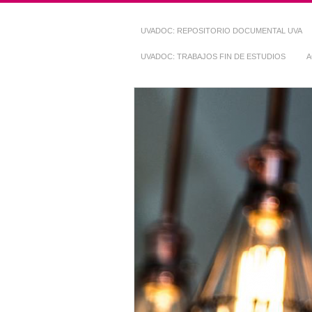
UVADOC: REPOSITORIO DOCUMENTAL UVA
UVADOC: TRABAJOS FIN DE ESTUDIOS
A
Repositorio Do
~ UVaDOC