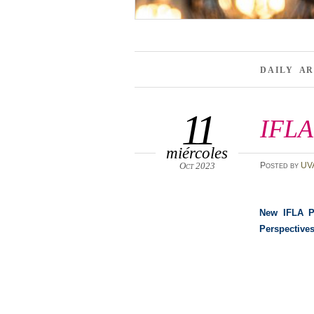
DAILY A
11
IFLA
miércoles
Oct 2023
Posted
by
UV
New IFLA Pr
Perspectiv