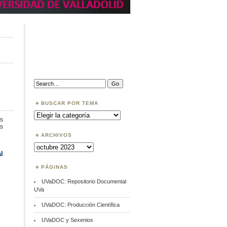
Search:
BUSCAR POR TEMA
Buscar
por
s
Tema
en
s
IFLA
ARCHIVOS
Archivos
l
PÁGINAS
UVaDOC: Repositorio Documental
UVa
UVaDOC: Producción Científica
UVaDOC y Sexenios