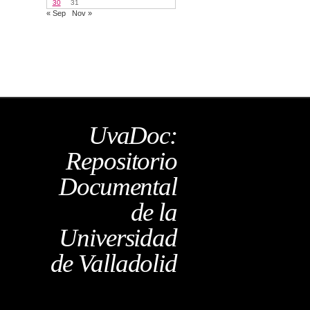
30
31
« Sep
Nov »
UvaDoc:
Repositorio
Documental
de la
Universidad
de Valladolid