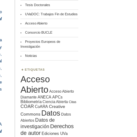
Tesis Doctorales
o
UVaDOC: Trabajos Fin de Estudios
l
Acceso Abierto
Consorcio BUCLE
a
Proyectos Europeos de
Investigación
y
s,
Noticias
al
,
ETIQUETAS
s,
Acceso
de
Abierto
s
Acceso Abierto
ANECA
APCs
Diamante
Bibliometría
Ciencia Abierta
Citas
COAR
Creative
CoARA
Datos
Commons
Datos
Datos de
Abiertos
A
Derechos
investigación
l
de autor
Ediciones UVa