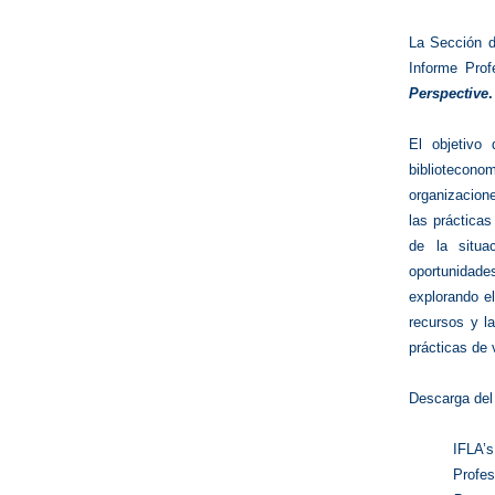
La Sección d
Informe Prof
Perspective
.
El objetivo 
bibliotecono
organizacione
las prácticas
de la situa
oportunidades
explorando el
recursos y l
prácticas de 
Descarga del
IFLA’
Profe