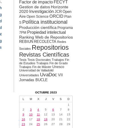
s,
Factor de impacto
FECYT
Gestion de datos
Horizonte
h
2020
Investigación
JCR
Open
g
ORCID
Aire
Open Science
Plan
Política institucional
nd
S
Producción científica
nd
Programa
Propiedad intelectual
7PM
nt
Ranking Web de Repositorios
g
REBIUN
RECOLECTA
Redes
Repositorios
s
Sociales
Revistas Científicas
Tesis
Tesis Doctorales
Trabajos Fin
de Estudios
Trabajos Fin de Grado
Unesco
Trabajos Fin de Máster
Universidad de Valladolid
UvaDoc
VII
Universidades
Jornadas BUCLE
OCTUBRE 2023
L
M
X
J
V
S
D
1
2
3
4
5
6
7
8
9
10
11
12
13
14
15
16
17
18
19
20
21
22
23
24
25
26
27
28
29