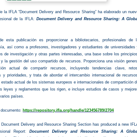
e la IFLA “Document Delivery and Resource Sharing” ha elaborado un nuev
esional de la IFLA:
Document Delivery and Resource Sharing: A Globa
de esta publicación es proporcionar a bibliotecarios, profesionales de l
mía, así como a profesores, investigadores y estudiantes de universidades 
s de investigación y otras partes interesadas, una base sobre los principio
 y la gestión del uso compartido de recursos. Proporciona una visión gener
ción actual de compartir recursos, incluyendo tendencias clave, retos
 y prioridades, y trata de abordar el intercambio internacional de recurso
 estado actual de los sistemas europeos e internacionales de compartición 
as leyes y reglamentos que los rigen, e incluye estudios de casos y mejore
varios países.
 documento:
https://repository.ifla.org/handle/123456789/2704
s Document Delivery and Resource Sharing Section has produced a new IFL
ssional Report:
Document Delivery and Resource Sharing: A Globa