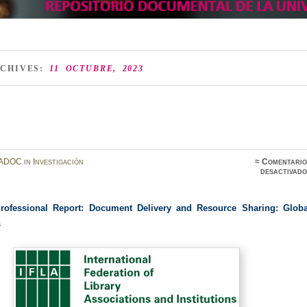
RCHIVES:
11 OCTUBRE, 2023
ADOC
in
Investigación
≈
Comentario
desactivado
ofessional Report: Document Delivery and Resource Sharing: Globa
es