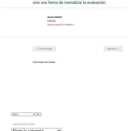
sino una forma de normalizar la evaluación.
About UVADOC
UVADOC
View all posts by UVADOC »
Post navigation
← Previous post
Next post →
Comments are closed.
Search:
BUSCAR POR TEMA
Buscar