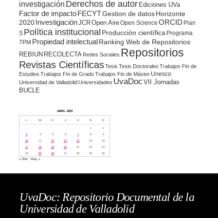
Derechos de autor
investigación
Ediciones UVa
Factor de impacto
FECYT
Gestion de datos
Horizonte
ORCID
2020
Investigación
JCR
Open Aire
Open Science
Plan
Política institucional
Producción científica
S
Programa
Propiedad intelectual
Ranking Web de Repositorios
7PM
Repositorios
REBIUN
RECOLECTA
Redes Sociales
Revistas Científicas
Tesis
Tesis Doctorales
Trabajos Fin de
Unesco
Estudios
Trabajos Fin de Grado
Trabajos Fin de Máster
UvaDoc
VII Jornadas
Universidad de Valladolid
Universidades
BUCLE
ABRIL 2023
L
M
X
J
V
S
D
1
2
3
4
5
6
7
8
9
10
11
12
13
14
15
16
17
18
19
20
21
22
23
24
25
26
27
28
29
30
« Mar
May »
UvaDoc: Repositorio Documental de la
Universidad de Valladolid