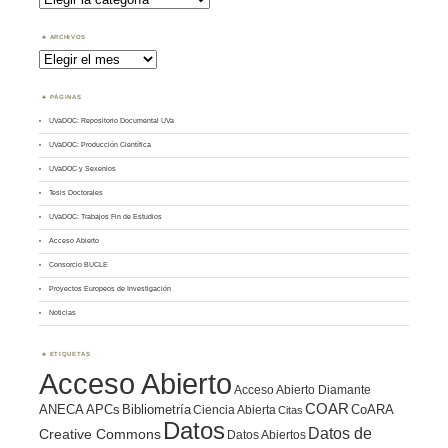
por
Tema
ARCHIVOS
Archivos
PÁGINAS
UVaDOC: Repositorio Documental UVa
UVaDOC: Producción Científica
UVaDOC y Sexenios
Tesis Doctorales
UVaDOC: Trabajos Fin de Estudios
Acceso Abierto
Consorcio BUCLE
Proyectos Europeos de Investigación
Noticias
ETIQUETAS
Acceso Abierto
Acceso Abierto Diamante
COAR
ANECA
APCs
Bibliometría
CoARA
Ciencia Abierta
Citas
Datos
Datos de
Creative Commons
Datos Abiertos