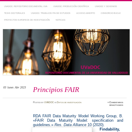
UVADOC: REPOSITORIO DOCUMENTAL UVA
UVADOC: PRODUCCIÓN CIENTÍFICA
UVADOC Y SEXENIOS
TESIS DOCTORALES
UVADOC: TRABAJOS FIN DE ESTUDIOS
ACCESO ABIERTO
CONSORCIO BUCLE
PROYECTOS EUROPEOS DE INVESTIGACIÓN
NOTICIAS
Repositorio Documental de la UVa
~ UVaDOC
03
lunes
Abr 2023
Principios FAIR
Posted
by
UVADOC
in
Datos de investigación
≈
Comentarios
en
desactivados
Principi
FAIR
RDA FAIR Data Maturity Model Working Group, B.
«FAIR Data Maturity Model: specification and
guidelines.»
Res. Data Alliance
10 (2020).
Findability,