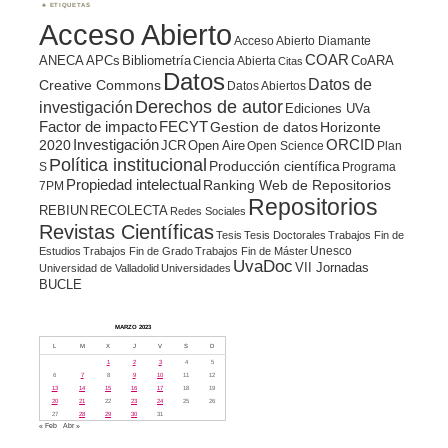
ETIQUETAS
Acceso Abierto
Acceso Abierto Diamante
COAR
ANECA
APCs
Bibliometría
CoARA
Ciencia Abierta
Citas
Datos
Datos de
Creative Commons
Datos Abiertos
Derechos de autor
investigación
Ediciones UVa
Factor de impacto
FECYT
Gestion de datos
Horizonte
ORCID
2020
Investigación
JCR
Open Aire
Open Science
Plan
Política institucional
Producción científica
S
Programa
Propiedad intelectual
Ranking Web de Repositorios
7PM
Repositorios
REBIUN
RECOLECTA
Redes Sociales
Revistas Científicas
Tesis
Tesis Doctorales
Trabajos Fin de
Unesco
Estudios
Trabajos Fin de Grado
Trabajos Fin de Máster
UvaDoc
VII Jornadas
Universidad de Valladolid
Universidades
BUCLE
MARZO 2023
L
M
X
J
V
S
D
1
2
3
4
5
6
7
8
9
10
11
12
13
14
15
16
17
18
19
20
21
22
23
24
25
26
27
28
29
30
31
« Feb
Abr »