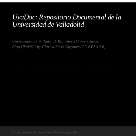
UvaDoc: Repositorio Documental de la
Universidad de Valladolid
Universidad de Valladolid. Biblioteca Universitaria
Blog UVaDOC by Clarisa Pérez Goyanes (
CC BY-SA 4.0
)
Proudly powered by WordPress
Theme: Chateau by
Ignacio Ricci
.