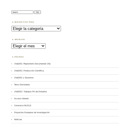
Search:
BUSCAR POR TEMA
Buscar
por
Tema
ARCHIVOS
Archivos
PÁGINAS
UVaDOC: Repositorio Documental UVa
UVaDOC: Producción Científica
UVaDOC y Sexenios
Tesis Doctorales
UVaDOC: Trabajos Fin de Estudios
Acceso Abierto
Consorcio BUCLE
Proyectos Europeos de Investigación
Noticias