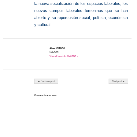
la nueva socialización de los espacios laborales, los
nuevos campos laborales femeninos que se han
abierto y su repercusión social, política, económica
y cultural
About UVADOC
UVADOC
View all posts by UVADOC »
Post navigation
← Previous post
Next post →
Comments are closed.