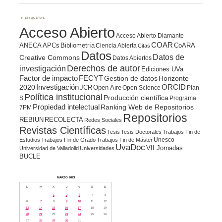
ETIQUETAS
Acceso Abierto
Acceso Abierto Diamante
COAR
ANECA
APCs
Bibliometría
CoARA
Ciencia Abierta
Citas
Datos
Datos de
Creative Commons
Datos Abiertos
Derechos de autor
investigación
Ediciones UVa
Factor de impacto
FECYT
Gestion de datos
Horizonte
ORCID
2020
Investigación
JCR
Open Aire
Open Science
Plan
Política institucional
Producción científica
S
Programa
Propiedad intelectual
Ranking Web de Repositorios
7PM
Repositorios
REBIUN
RECOLECTA
Redes Sociales
Revistas Científicas
Tesis
Tesis Doctorales
Trabajos Fin de
Unesco
Estudios
Trabajos Fin de Grado
Trabajos Fin de Máster
UvaDoc
VII Jornadas
Universidad de Valladolid
Universidades
BUCLE
MARZO 2023
L
M
X
J
V
S
D
1
2
3
4
5
6
7
8
9
10
11
12
13
14
15
16
17
18
19
20
21
22
23
24
25
26
27
28
29
30
31