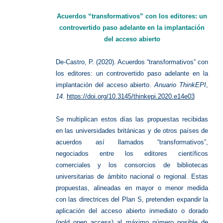
“transf
Acuerdos “transformativos” con los editores: un
controvertido paso adelante en la implantación
del acceso abierto
De-Castro, P. (2020). Acuerdos “transformativos” con
los editores: un controvertido paso adelante en la
implantación del acceso abierto.
Anuario ThinkEPI
,
14
.
https://doi.org/10.3145/thinkepi.2020.e14e03
Se multiplican estos días las propuestas recibidas
en las universidades británicas y de otros países de
acuerdos así llamados “transformativos”,
negociados entre los editores científicos
comerciales y los consorcios de bibliotecas
universitarias de ámbito nacional o regional. Estas
propuestas, alineadas en mayor o menor medida
con las directrices del Plan S, pretenden expandir la
aplicación del acceso abierto inmediato o dorado
(gold open access) al máximo número posible de