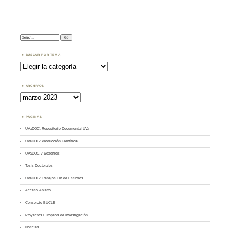
Search:
BUSCAR POR TEMA
Buscar
por
Tema
ARCHIVOS
Archivos
PÁGINAS
UVaDOC: Repositorio Documental UVa
UVaDOC: Producción Científica
UVaDOC y Sexenios
Tesis Doctorales
UVaDOC: Trabajos Fin de Estudios
Acceso Abierto
Consorcio BUCLE
Proyectos Europeos de Investigación
Noticias