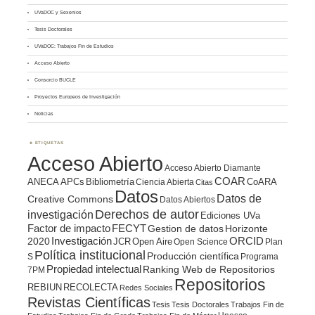
UVaDOC y Sexenios
Tesis Doctorales
UVaDOC: Trabajos Fin de Estudios
Acceso Abierto
Consorcio BUCLE
Proyectos Europeos de Investigación
Noticias
ETIQUETAS
Acceso Abierto
Acceso Abierto Diamante
COAR
ANECA
APCs
Bibliometría
CoARA
Ciencia Abierta
Citas
Datos
Datos de
Creative Commons
Datos Abiertos
Derechos de autor
investigación
Ediciones UVa
Factor de impacto
FECYT
Gestion de datos
Horizonte
ORCID
2020
Investigación
JCR
Open Aire
Open Science
Plan
Política institucional
Producción científica
S
Programa
Propiedad intelectual
Ranking Web de Repositorios
7PM
Repositorios
REBIUN
RECOLECTA
Redes Sociales
Revistas Científicas
Tesis
Tesis Doctorales
Trabajos Fin de