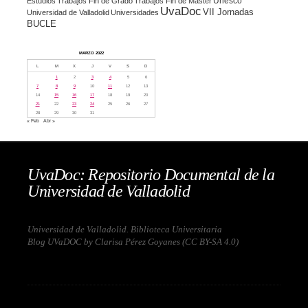
Unesco
Estudios
Trabajos Fin de Grado
Trabajos Fin de Máster
UvaDoc
VII Jornadas
Universidad de Valladolid
Universidades
BUCLE
MARZO 2022
L
M
X
J
V
S
D
1
2
3
4
5
6
7
8
9
10
11
12
13
14
15
16
17
18
19
20
21
22
23
24
25
26
27
28
29
30
31
« Feb
Abr »
UvaDoc: Repositorio Documental de la
Universidad de Valladolid
Universidad de Valladolid. Biblioteca Universitaria
Blog UVaDOC by Clarisa Pérez Goyanes (
CC BY-SA 4.0
)