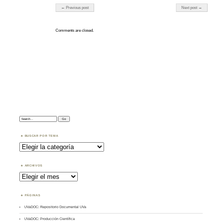
Post navigation
← Previous post
Next post →
Comments are closed.
Search:
BUSCAR POR TEMA
Buscar
por
Tema
ARCHIVOS
Archivos
PÁGINAS
UVaDOC: Repositorio Documental UVa
UVaDOC: Producción Científica