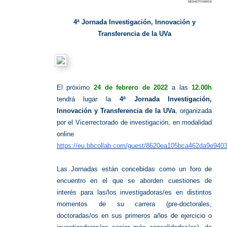
en
desactivados
Investig
Innovaci
y
Transfe
4ª Jornada Investigación, Innovación y
UVa
Transferencia de la UVa
El próximo
24 de febrero de 2022
a las
12.00h
tendrá lugar la
4ª Jornada Investigación,
Innovación y Transferencia de la UVa
, organizada
por el Vicerrectorado de investigación, en modalidad
online
https://eu.bbcollab.com/guest/8620ea105bca462da9e940
Las Jornadas están concebidas como un foro de
encuentro en el que se aborden cuestiones de
interés para las/los investigadoras/es en distintos
momentos de su carrera (pre-doctorales,
doctoradas/os en sus primeros años de ejercicio o