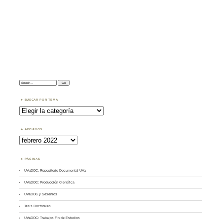
Search:
BUSCAR POR TEMA
Buscar
por
Tema
ARCHIVOS
Archivos
PÁGINAS
UVaDOC: Repositorio Documental UVa
UVaDOC: Producción Científica
UVaDOC y Sexenios
Tesis Doctorales
UVaDOC: Trabajos Fin de Estudios