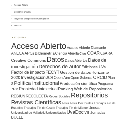
Acceso Abierto
Consorcio BUCLE
Proyectos Europeos de Investigación
Noticias
ETIQUETAS
Acceso Abierto
Acceso Abierto Diamante
COAR
ANECA
APCs
Bibliometría
CoARA
Ciencia Abierta
Citas
Datos
Datos de
Creative Commons
Datos Abiertos
Derechos de autor
investigación
Ediciones UVa
Factor de impacto
FECYT
Gestion de datos
Horizonte
ORCID
2020
Investigación
JCR
Open Aire
Open Science
Plan
Política institucional
Producción científica
S
Programa
Propiedad intelectual
Ranking Web de Repositorios
7PM
Repositorios
REBIUN
RECOLECTA
Redes Sociales
Revistas Científicas
Tesis
Tesis Doctorales
Trabajos Fin de
Unesco
Estudios
Trabajos Fin de Grado
Trabajos Fin de Máster
UvaDoc
VII Jornadas
Universidad de Valladolid
Universidades
BUCLE