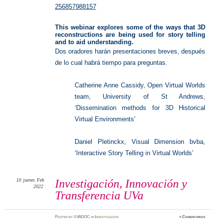
256857988157
This webinar explores some of the ways that 3D
reconstructions are being used for story telling
and to aid understanding.
Dos oradores harán presentaciones breves, después
de lo cual habrá tiempo para preguntas.
Catherine Anne Cassidy, Open Virtual Worlds
team, University of St Andrews,
‘Dissemination methods for 3D Historical
Virtual Environments’
Daniel Pletinckx, Visual Dimension bvba,
‘Interactive Story Telling in Virtual Worlds’
10
jueves
Feb
Investigación, Innovación y
2022
Transferencia UVa
Posted
by
UVADOC
in
Investigación
≈
Comentarios