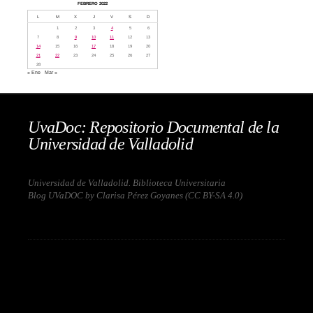
FEBRERO 2022
L
M
X
J
V
S
D
1
2
3
4
5
6
7
8
9
10
11
12
13
14
15
16
17
18
19
20
21
22
23
24
25
26
27
28
« Ene
Mar »
UvaDoc: Repositorio Documental de la
Universidad de Valladolid
Universidad de Valladolid. Biblioteca Universitaria
Blog UVaDOC by Clarisa Pérez Goyanes (
CC BY-SA 4.0
)