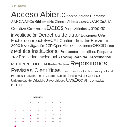
ETIQUETAS
Acceso Abierto
Acceso Abierto Diamante
COAR
ANECA
APCs
Bibliometría
CoARA
Ciencia Abierta
Citas
Datos
Datos de
Creative Commons
Datos Abiertos
Derechos de autor
investigación
Ediciones UVa
Factor de impacto
FECYT
Gestion de datos
Horizonte
ORCID
2020
Investigación
JCR
Open Aire
Open Science
Plan
Política institucional
Producción científica
S
Programa
Propiedad intelectual
Ranking Web de Repositorios
7PM
Repositorios
REBIUN
RECOLECTA
Redes Sociales
Revistas Científicas
Tesis
Tesis Doctorales
Trabajos Fin de
Unesco
Estudios
Trabajos Fin de Grado
Trabajos Fin de Máster
UvaDoc
VII Jornadas
Universidad de Valladolid
Universidades
BUCLE
ENERO 2022
L
M
X
J
V
S
D
1
2
3
4
5
6
7
8
9
10
11
12
13
14
15
16
17
18
19
20
21
22
23
24
25
26
27
28
29
30
31