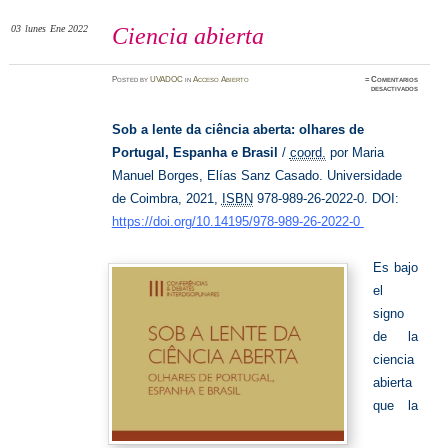
03
lunes
Ene 2022
Ciencia abierta
Posted
by
UVADOC
in
Acceso Abierto
≈
Comentarios
en
desactivados
Ciencia
abierta
Sob a lente da ciência aberta
:
olhares de
Portugal, Espanha e Bra
sil
/
coord.
por Maria
Manuel Borges, Elías Sanz Casado. Universidade
de Coimbra, 2021,
ISBN
978-989-26-2022-0.
DOI:
https://doi.org/10.14195/978-989-26-2022-0
Es bajo
el
signo
de la
ciencia
abierta
que la