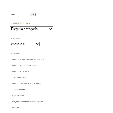
Search:
BUSCAR POR TEMA
Buscar
por
Tema
ARCHIVOS
Archivos
PÁGINAS
UVaDOC: Repositorio Documental UVa
UVaDOC: Producción Científica
UVaDOC y Sexenios
Tesis Doctorales
UVaDOC: Trabajos Fin de Estudios
Acceso Abierto
Consorcio BUCLE
Proyectos Europeos de Investigación
Noticias