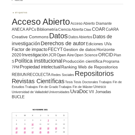
Noticias
ETIQUETAS
Acceso Abierto
Acceso Abierto Diamante
COAR
ANECA
APCs
Bibliometría
CoARA
Ciencia Abierta
Citas
Datos
Datos de
Creative Commons
Datos Abiertos
Derechos de autor
investigación
Ediciones UVa
Factor de impacto
FECYT
Gestion de datos
Horizonte
ORCID
2020
Investigación
JCR
Open Aire
Open Science
Plan
Política institucional
Producción científica
S
Programa
Propiedad intelectual
Ranking Web de Repositorios
7PM
Repositorios
REBIUN
RECOLECTA
Redes Sociales
Revistas Científicas
Tesis
Tesis Doctorales
Trabajos Fin de
Unesco
Estudios
Trabajos Fin de Grado
Trabajos Fin de Máster
UvaDoc
VII Jornadas
Universidad de Valladolid
Universidades
BUCLE
NOVIEMBRE 2021
L
M
X
J
V
S
D
1
2
3
4
5
6
7
8
9
10
11
12
13
14
15
16
17
18
19
20
21
22
23
24
25
26
27
28