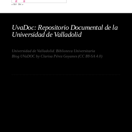
29
30
« Oct
Dic »
UvaDoc: Repositorio Documental de la
Universidad de Valladolid
Universidad de Valladolid. Biblioteca Universitaria
Blog UVaDOC by Clarisa Pérez Goyanes (
CC BY-SA 4.0
)