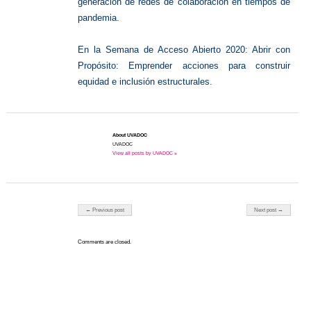
generación de redes de colaboración en tiempos de
pandemia.
En la Semana de Acceso Abierto 2020: Abrir con
Propósito: Emprender acciones para construir
equidad e inclusión estructurales.
About UVADOC
UVADOC
View all posts by UVADOC »
Post navigation
← Previous post
Next post →
Comments are closed.