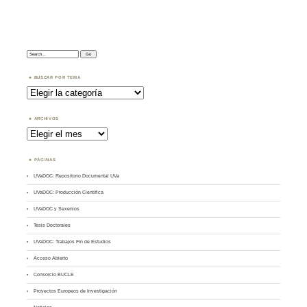
Search:
BUSCAR POR TEMA
Buscar
por
Tema
ARCHIVOS
Archivos
PÁGINAS
UVaDOC: Repositorio Documental UVa
UVaDOC: Producción Científica
UVaDOC y Sexenios
Tesis Doctorales
UVaDOC: Trabajos Fin de Estudios
Acceso Abierto
Consorcio BUCLE
Proyectos Europeos de Investigación