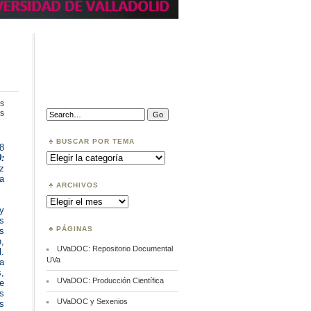
s
en
Search:
s
Tesis
más
consultada
BUSCAR POR TEMA
8
Buscar
:
por
z
Tema
ía
ARCHIVOS
Archivos
y
s
PÁGINAS
as
,
UVaDOC: Repositorio Documental
.
UVa
la
,
UVaDOC: Producción Científica
e
os
UVaDOC y Sexenios
s