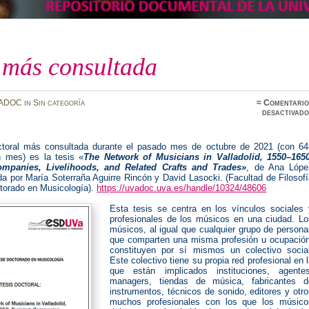
 más consultada
ADOC
in
Sin categoría
≈
Comentario
desactivado
ctoral más consultada durante el pasado mes de octubre de 2021 (con 64
n mes) es la tesis «
The Network of Musicians in Valladolid, 1550–1650
ompanies, Livelihoods, and Related Crafts and Trades»
, de Ana Lópe
ida por María Soterraña
Aguirre Rincón y David
Lasocki. (
Facultad de Filosof
ctorado en Musicología).
https://uvadoc.uva.es/handle/10324/48606
Esta tesis se centra en los vínculos sociales 
profesionales de los músicos en una ciudad. Lo
músicos, al igual que cualquier grupo de person
que comparten una misma profesión u ocupación
constituyen por sí mismos un colectivo social
Este colectivo tiene su propia red profesional en 
que están implicados instituciones, agentes
managers, tiendas de música, fabricantes d
instrumentos, técnicos de sonido, editores y otr
muchos profesionales con los que los músico