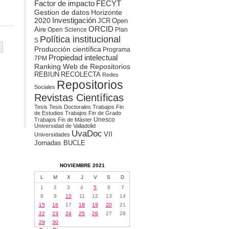
Factor de impacto
FECYT
Gestion de datos
Horizonte
2020
Investigación
JCR
Open
ORCID
Aire
Open Science
Plan
Política institucional
S
Producción científica
Programa
Propiedad intelectual
7PM
Ranking Web de Repositorios
REBIUN
RECOLECTA
Redes
Repositorios
Sociales
Revistas Científicas
Tesis
Tesis Doctorales
Trabajos Fin
de Estudios
Trabajos Fin de Grado
Unesco
Trabajos Fin de Máster
Universidad de Valladolid
UvaDoc
VII
Universidades
Jornadas BUCLE
NOVIEMBRE 2021
L
M
X
J
V
S
D
1
2
3
4
5
6
7
8
9
10
11
12
13
14
15
16
17
18
19
20
21
22
23
24
25
26
27
28
29
30