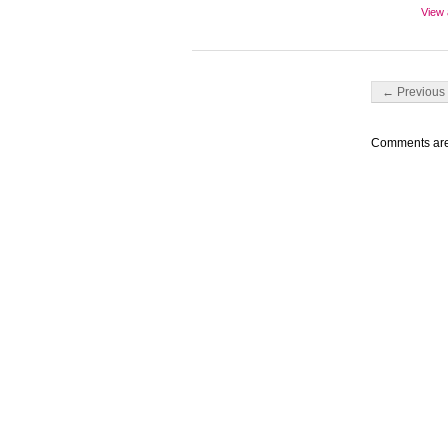
View 
Post navigati
← Previous 
Comments are