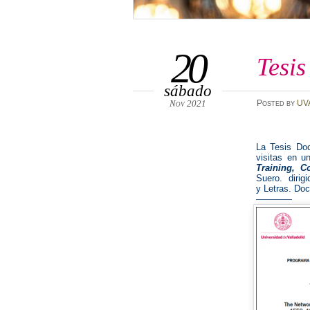
20
Tesis
sábado
Nov 2021
Posted
by
UV
La Tesis Do
visitas en u
Training, C
Suero. dirig
y Letras. Do
————