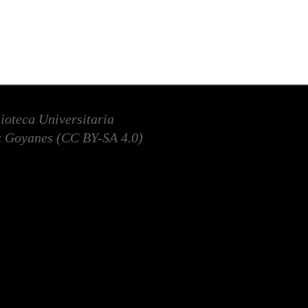
lioteca Universitaria
 Goyanes (
CC BY-SA 4.0
)