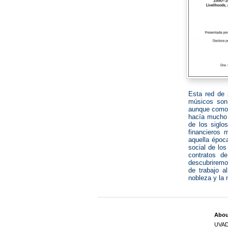
Esta red de 
músicos son 
aunque como 
hacía mucho t
de los siglo
financieros 
aquella época
social de los
contratos de
descubriremo
de trabajo a
nobleza y la 
Abo
UVA