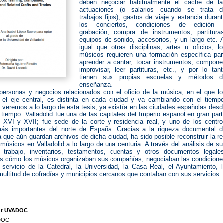
deben negociar habitualmente el caché de la
actuaciones (o salarios cuando se trata d
trabajos fijos), gastos de viaje y estancia duran
los conciertos, condiciones de edición 
grabación, compra de instrumentos, partituras
equipos de sonido, accesorios, y un largo etc. 
igual que otras disciplinas, artes u oficios, l
músicos requieren una formación específica par
aprender a cantar, tocar instrumentos, componer
improvisar, leer partituras, etc., y por lo tan
tienen sus propias escuelas y métodos d
enseñanza.
personas y negocios relacionados con el oficio de la música, en el que lo
el eje central, es distinta en cada ciudad y va cambiando con el tiempo
veremos a lo largo de esta tesis, ya existía en las ciudades españolas des
iempo. Valladolid fue una de las capitales del Imperio español en gran par
s XVI y XVII; fue sede de la corte y residencia real, y uno de los centro
más importantes del norte de España. Gracias a la riqueza documental d
 que aún guardan archivos de dicha ciudad, ha sido posible reconstruir la r
 músicos en Valladolid a lo largo de una centuria. A través del análisis de s
 trabajo, inventarios, testamentos, cuentas y otros documentos legales
s cómo los músicos organizaban sus compañías, negociaban las condicione
l servicio de la Catedral, la Universidad, la Casa Real, el Ayuntamiento, 
multitud de cofradías y municipios cercanos que contaban con sus servicios.
ut UVADOC
DOC