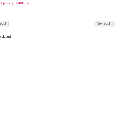
all posts by UVADOC »
on
post
Next post →
 closed.