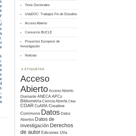
s
Tesis Doctorales
e
te
UVaDOC: Trabajos Fin de Estudios
y
,
Acceso Abierto
Al
os
Consorcio BUCLE
a
,
Proyectos Europeos de
to
Investigación
e
Noticias
s
,
de
ETIQUETAS
te
s
Acceso
e
ed
Abierto
us
Acceso Abierto
,
ANECA
APCs
Diamante
s
Bibliometría
Ciencia Abierta
Citas
la
COAR
Creative
CoARA
Datos
Commons
Datos
Datos de
Abiertos
Derechos
investigación
de autor
Ediciones UVa