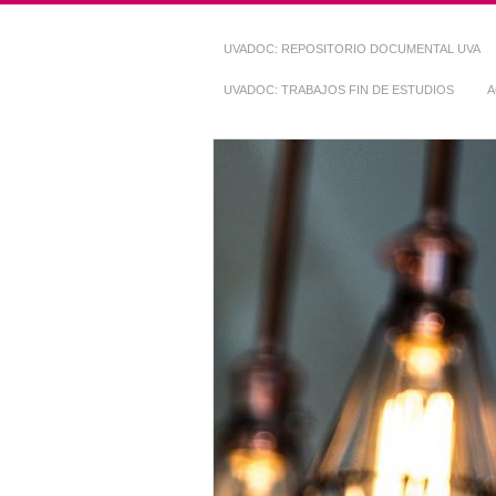
UVADOC: REPOSITORIO DOCUMENTAL UVA
UVADOC: TRABAJOS FIN DE ESTUDIOS
A
Repositorio Do
~ UVaDOC