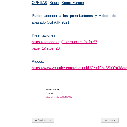
OPERAS
,
Sparc
,
Sparc Europe
.
Puede acceder a las presntaciones y videos de l
apasado OSFAIR 2021:
Presntaciones:
https://zenodo.org/communities/osfair/?
page=1&size=20
Videos:
https://www.youtube.com/channel/UCzxJChk3SkYmJWsc
About UVADOC
UVADOC
View all posts by UVADOC »
Post navigation
← Previous post
Next post →