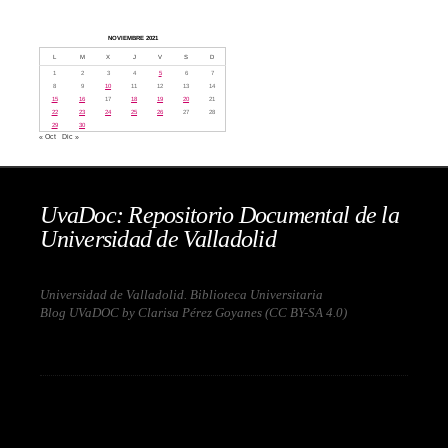
NOVIEMBRE 2021
L
M
X
J
V
S
D
1
2
3
4
5
6
7
8
9
10
11
12
13
14
15
16
17
18
19
20
21
22
23
24
25
26
27
28
29
30
« Oct
Dic »
UvaDoc: Repositorio Documental de la
Universidad de Valladolid
Universidad de Valladolid. Biblioteca Universitaria
Blog UVaDOC by Clarisa Pérez Goyanes (
CC BY-SA 4.0
)