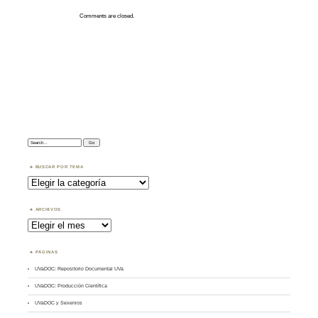
Comments are closed.
Search:
BUSCAR POR TEMA
Buscar
por
Tema
ARCHIVOS
Archivos
PÁGINAS
UVaDOC: Repositorio Documental UVa
UVaDOC: Producción Científica
UVaDOC y Sexenios