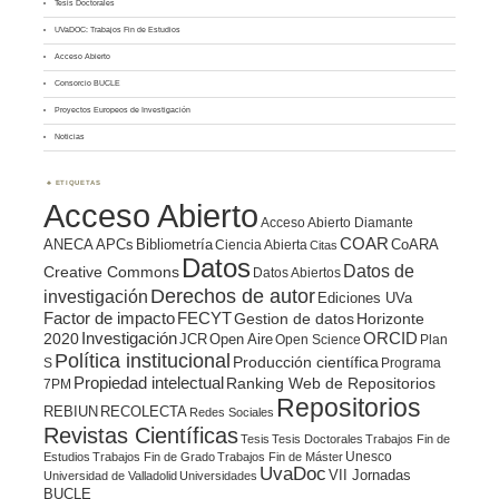
Tesis Doctorales
UVaDOC: Trabajos Fin de Estudios
Acceso Abierto
Consorcio BUCLE
Proyectos Europeos de Investigación
Noticias
ETIQUETAS
Acceso Abierto
Acceso Abierto Diamante
COAR
ANECA
APCs
Bibliometría
CoARA
Ciencia Abierta
Citas
Datos
Datos de
Creative Commons
Datos Abiertos
Derechos de autor
investigación
Ediciones UVa
Factor de impacto
FECYT
Gestion de datos
Horizonte
ORCID
2020
Investigación
JCR
Open Aire
Open Science
Plan
Política institucional
Producción científica
S
Programa
Propiedad intelectual
Ranking Web de Repositorios
7PM
Repositorios
REBIUN
RECOLECTA
Redes Sociales
Revistas Científicas
Tesis
Tesis Doctorales
Trabajos Fin de
Unesco
Estudios
Trabajos Fin de Grado
Trabajos Fin de Máster
UvaDoc
VII Jornadas
Universidad de Valladolid
Universidades
BUCLE