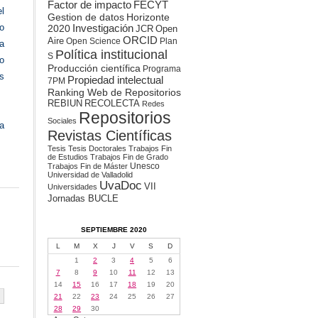
Factor de impacto
FECYT
l
Gestion de datos
Horizonte
o
2020
Investigación
JCR
Open
ORCID
Aire
Open Science
Plan
a
Política institucional
S
o
Producción científica
Programa
os
Propiedad intelectual
7PM
Ranking Web de Repositorios
REBIUN
RECOLECTA
Redes
Repositorios
Sociales
la
Revistas Científicas
Tesis
Tesis Doctorales
Trabajos Fin
de Estudios
Trabajos Fin de Grado
Unesco
Trabajos Fin de Máster
Universidad de Valladolid
UvaDoc
VII
Universidades
Jornadas BUCLE
SEPTIEMBRE 2020
L
M
X
J
V
S
D
1
2
3
4
5
6
7
8
9
10
11
12
13
14
15
16
17
18
19
20
21
22
23
24
25
26
27
28
29
30