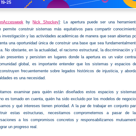
enAccesweek
by
Nick Shockey
]: La apertura puede ser una herramient
 permite construir sistemas más equitativos para compartir conocimiento
a investigación y las actividades académicas de manera que sean abiertas p
senta una oportunidad única de construir una base que sea fundamentalment
va. No obstante, en la actualidad, el racismo estructural, la discriminación y 
tán presentes y persisten en lugares donde la apertura es un valor centra
munidad global, es importante entender que los sistemas y espacios de
construyen frecuentemente sobre legados históricos de injusticia, y abord
aldades es una necesidad.
itamos examinar para quién están diseñados estos espacios y sistemas
 no es tomado en cuenta, quién ha sido excluido por los modelos de negoci
amos y qué intereses tienen prioridad. A la par de trabajar en conjunto pa
struir estas estructuras, necesitamos comprometernos a pasar de la
rsaciones a los compromisos concretos y responsabilizarnos mutuament
ograr un progreso real.