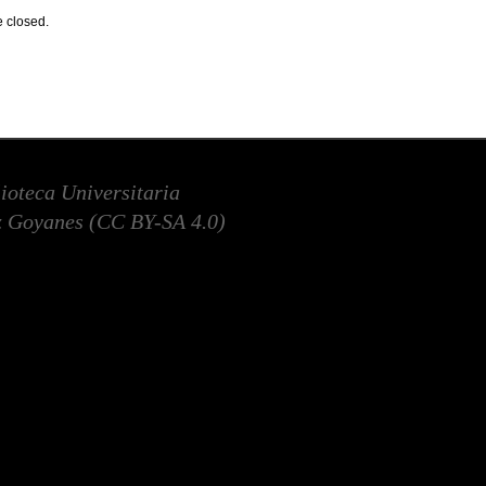
 closed.
lioteca Universitaria
 Goyanes (
CC BY-SA 4.0
)