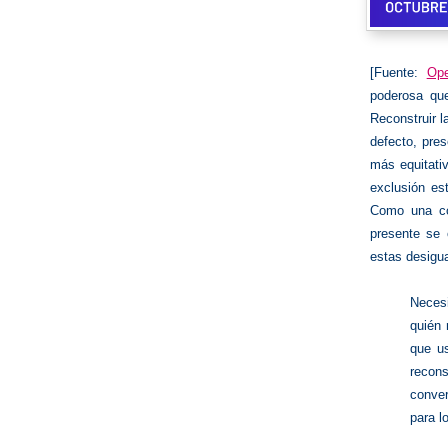
[Fuente:
Op
poderosa que
Reconstruir l
defecto, pre
más equitati
exclusión es
Como una co
presente se 
estas desigu
Neces
quién
que us
recon
conve
para l