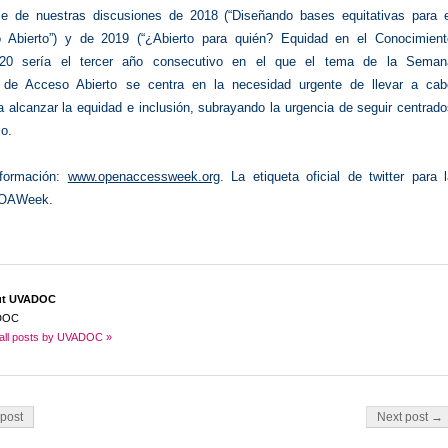
e de nuestras discusiones de 2018 (“Diseñando bases equitativas para e
 Abierto”) y de 2019 (“¿Abierto para quién? Equidad en el Conocimient
2020 sería el tercer año consecutivo en el que el tema de la Seman
al de Acceso Abierto se centra en la necesidad urgente de llevar a cab
 alcanzar la equidad e inclusión, subrayando la urgencia de seguir centrad
jo.
formación:
www.openaccessweek.org
. La etiqueta oficial de twitter para 
#OAWeek.
ut UVADOC
DOC
all posts by UVADOC »
on
post
Next post →