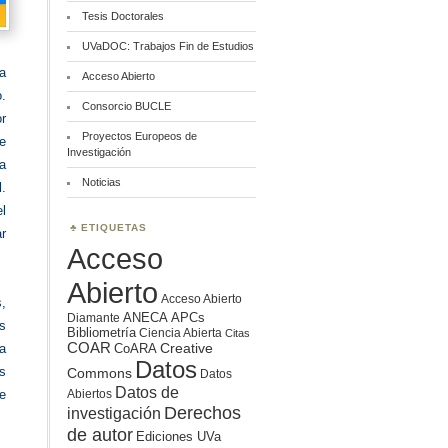
Tesis Doctorales
UVaDOC: Trabajos Fin de Estudios
a
Acceso Abierto
.
Consorcio BUCLE
or
Proyectos Europeos de
e
Investigación
la
Noticias
l.
l
ETIQUETAS
ar
Acceso
Abierto
Acceso Abierto
,
ANECA
APCs
Diamante
os
Bibliometría
Ciencia Abierta
Citas
COAR
Creative
CoARA
ra
Datos
s
Commons
Datos
Datos de
Abiertos
e
Derechos
investigación
de autor
Ediciones UVa