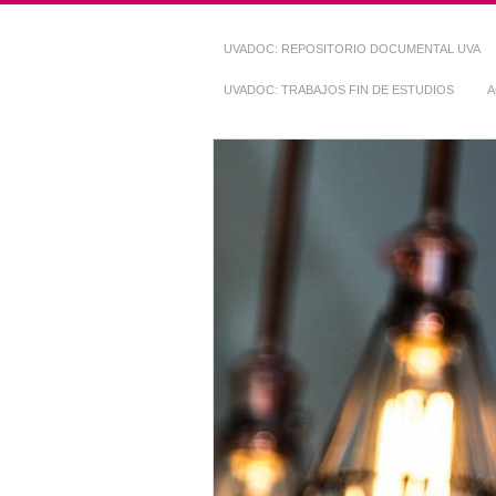
UVADOC: REPOSITORIO DOCUMENTAL UVA
UVADOC: TRABAJOS FIN DE ESTUDIOS
A
Repositorio Do
~ UVaDOC