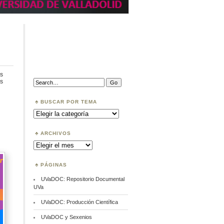
s
en
Search:
s
Open
Acces
Week
BUSCAR POR TEMA
2020
Buscar
por
Tema
ARCHIVOS
Archivos
PÁGINAS
UVaDOC: Repositorio Documental
UVa
UVaDOC: Producción Científica
UVaDOC y Sexenios