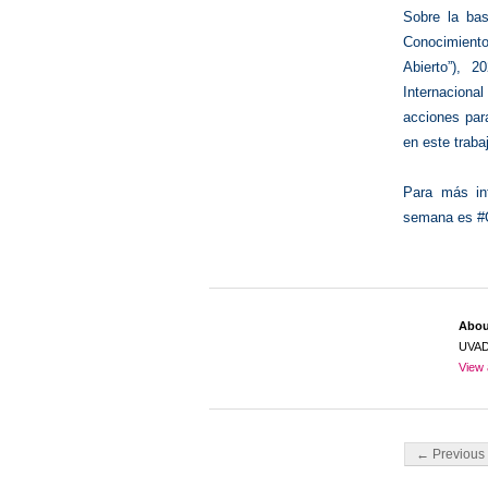
Sobre la bas
Conocimiento
Abierto”), 
Internacion
acciones para
en este traba
Para más in
semana es 
Abo
UVA
View 
Post navigati
← Previous 