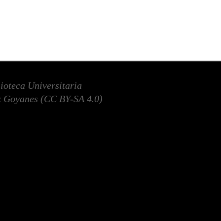
lioteca Universitaria
 Goyanes (
CC BY-SA 4.0
)