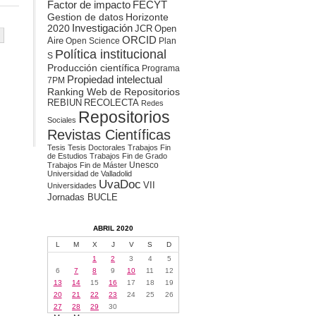
Factor de impacto
FECYT
Gestion de datos
Horizonte
2020
Investigación
JCR
Open
ORCID
Aire
Open Science
Plan
Política institucional
S
Producción científica
Programa
Propiedad intelectual
7PM
Ranking Web de Repositorios
REBIUN
RECOLECTA
Redes
Repositorios
Sociales
Revistas Científicas
Tesis
Tesis Doctorales
Trabajos Fin
de Estudios
Trabajos Fin de Grado
Unesco
Trabajos Fin de Máster
Universidad de Valladolid
UvaDoc
VII
Universidades
Jornadas BUCLE
ABRIL 2020
L
M
X
J
V
S
D
1
2
3
4
5
6
7
8
9
10
11
12
13
14
15
16
17
18
19
20
21
22
23
24
25
26
27
28
29
30