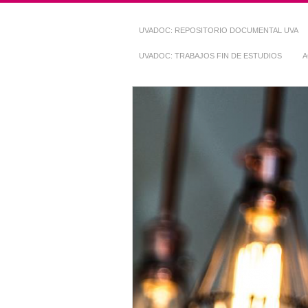
UVADOC: REPOSITORIO DOCUMENTAL UVA
UVADOC: TRABAJOS FIN DE ESTUDIOS
A
Repositorio Do
~ UVaDOC