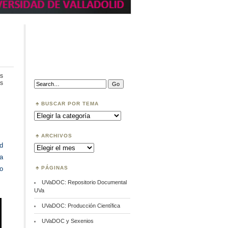
s
en
Search:
s
Video
Acceso
Abierto
BUSCAR POR TEMA
Buscar
por
Tema
ARCHIVOS
ad
Archivos
a
PÁGINAS
o
UVaDOC: Repositorio Documental
UVa
UVaDOC: Producción Científica
UVaDOC y Sexenios