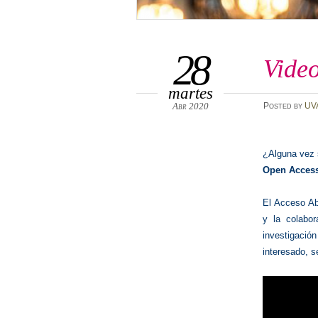
28
Video
martes
Abr 2020
Posted
by
UV
¿Alguna vez s
Open Acces
El Acceso Abi
y la colabo
investigació
interesado, s