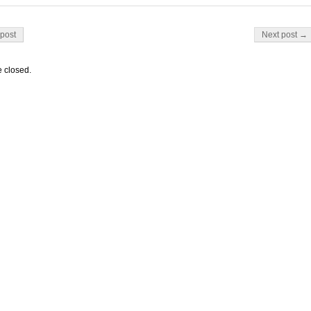
on
post
Next post →
 closed.