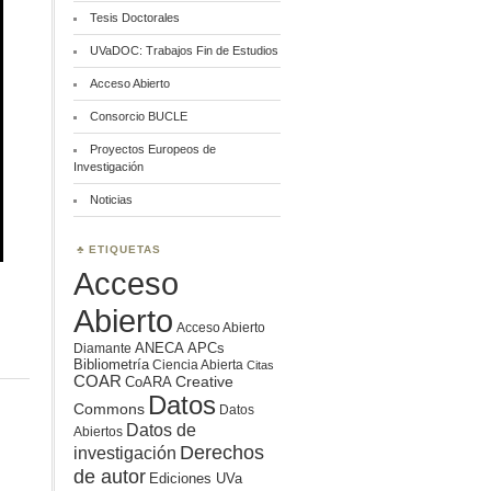
Tesis Doctorales
UVaDOC: Trabajos Fin de Estudios
Acceso Abierto
Consorcio BUCLE
Proyectos Europeos de
Investigación
Noticias
ETIQUETAS
Acceso
Abierto
Acceso Abierto
ANECA
APCs
Diamante
Bibliometría
Ciencia Abierta
Citas
COAR
Creative
CoARA
Datos
Commons
Datos
Datos de
Abiertos
Derechos
investigación
de autor
Ediciones UVa