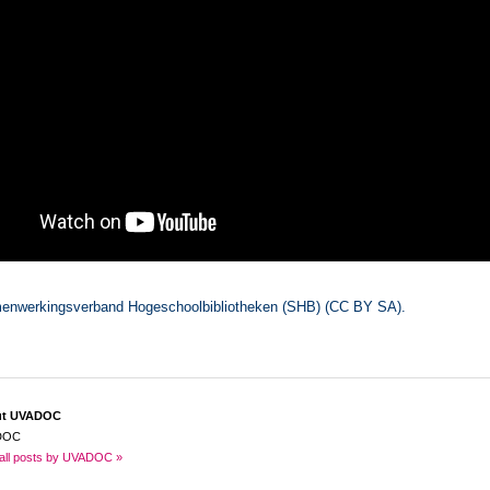
enwerkingsverband Hogeschoolbibliotheken (SHB) (CC BY SA).
ut UVADOC
DOC
all posts by UVADOC »