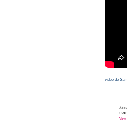
video de Sam
Abo
UVA
View 