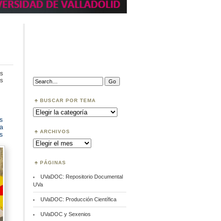
s
en
Search:
s
Curso
Protección
de
BUSCAR POR TEMA
datos
Buscar
por
os
Tema
a
ARCHIVOS
us
Archivos
PÁGINAS
UVaDOC: Repositorio Documental
UVa
UVaDOC: Producción Científica
UVaDOC y Sexenios