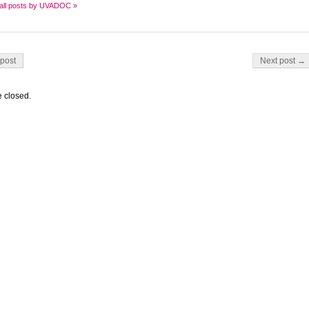
all posts by UVADOC »
on
post
Next post →
 closed.