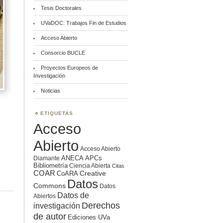
Tesis Doctorales
UVaDOC: Trabajos Fin de Estudios
Acceso Abierto
Consorcio BUCLE
Proyectos Europeos de
Investigación
Noticias
ETIQUETAS
Acceso
Abierto
Acceso Abierto
ANECA
APCs
Diamante
Bibliometría
Ciencia Abierta
Citas
COAR
Creative
CoARA
Datos
Commons
Datos
Datos de
Abiertos
Derechos
investigación
de autor
Ediciones UVa