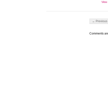
View 
Post navigati
← Previous 
Comments are