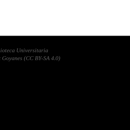
lioteca Universitaria
 Goyanes (
CC BY-SA 4.0
)