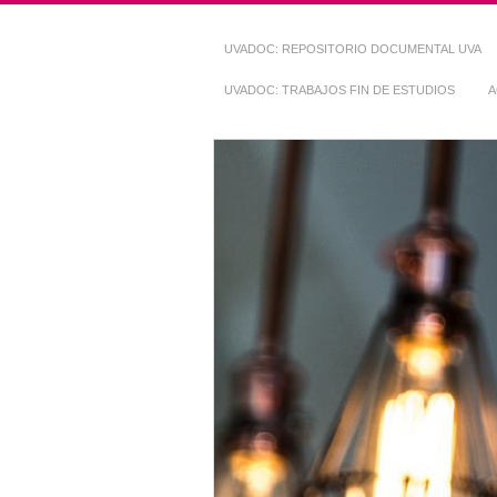
UVADOC: REPOSITORIO DOCUMENTAL UVA
UVADOC: TRABAJOS FIN DE ESTUDIOS
A
Repositorio Do
~ UVaDOC