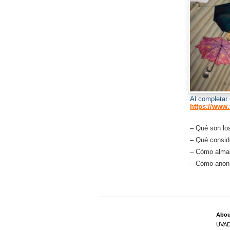
Al completar 
https://www
– Q
ué son lo
– Q
ué consid
–
Cómo almac
– C
ómo anoni
Abo
UVA