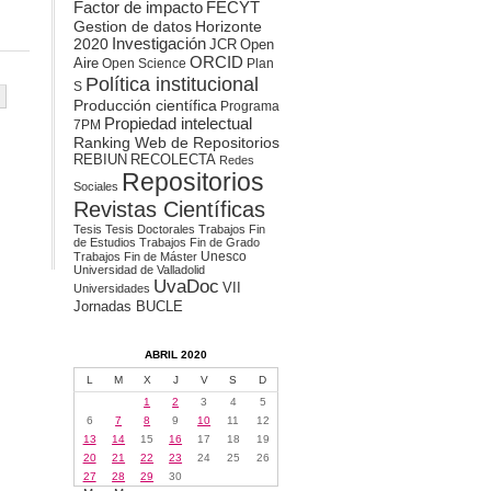
Factor de impacto
FECYT
Gestion de datos
Horizonte
2020
Investigación
JCR
Open
ORCID
Aire
Open Science
Plan
Política institucional
S
Producción científica
Programa
Propiedad intelectual
7PM
Ranking Web de Repositorios
REBIUN
RECOLECTA
Redes
Repositorios
Sociales
Revistas Científicas
Tesis
Tesis Doctorales
Trabajos Fin
de Estudios
Trabajos Fin de Grado
Unesco
Trabajos Fin de Máster
Universidad de Valladolid
UvaDoc
VII
Universidades
Jornadas BUCLE
ABRIL 2020
L
M
X
J
V
S
D
1
2
3
4
5
6
7
8
9
10
11
12
13
14
15
16
17
18
19
20
21
22
23
24
25
26
27
28
29
30