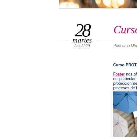
28
Curso
martes
Abr 2020
Posted
by
UV
Curso PROT
Foster
nos of
en particular
protección de
procesos de i