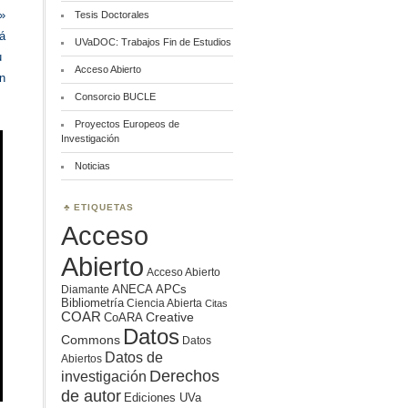
í»
Tesis Doctorales
tá
UVaDOC: Trabajos Fin de Estudios
u
Acceso Abierto
n
Consorcio BUCLE
Proyectos Europeos de
Investigación
Noticias
ETIQUETAS
Acceso
Abierto
Acceso Abierto
ANECA
APCs
Diamante
Bibliometría
Ciencia Abierta
Citas
COAR
Creative
CoARA
Datos
Commons
Datos
Datos de
Abiertos
Derechos
investigación
de autor
Ediciones UVa