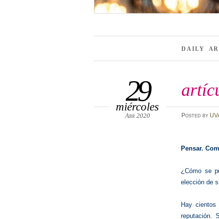
DAILY A
29
artíc
miércoles
Abr 2020
Posted
by
UV
Pensar. Com
¿Cómo se pue
elección de s
Hay cientos 
reputación. 