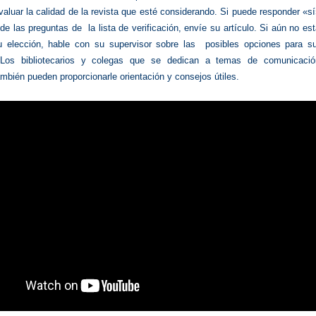
aluar la calidad de la revista que esté considerando. Si puede responder «s
de las preguntas de la lista de verificación, envíe su artículo. Si aún no es
u elección, hable con su supervisor sobre las posibles opciones para s
. Los bibliotecarios y colegas que se dedican a temas de comunicació
bién pueden proporcionarle orientación y consejos útiles.