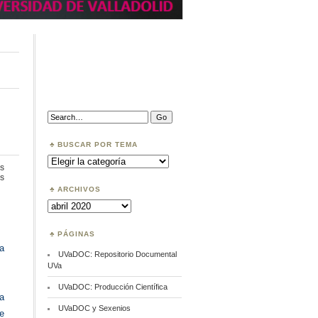
Search:
BUSCAR POR TEMA
Buscar
por
s
Tema
en
s
artículo:Think.
ARCHIVOS
Check.
Archivos
Submit
PÁGINAS
a
UVaDOC: Repositorio Documental
UVa
UVaDOC: Producción Científica
a
UVaDOC y Sexenios
e