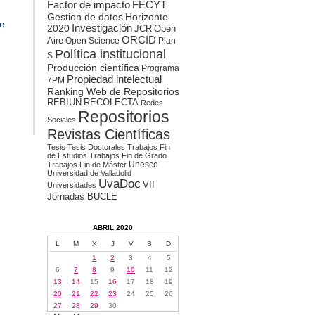
Factor de impacto
FECYT
Gestion de datos
Horizonte
de
2020
Investigación
JCR
Open
ORCID
Aire
Open Science
Plan
Política institucional
S
Producción científica
Programa
Propiedad intelectual
7PM
Ranking Web de Repositorios
REBIUN
RECOLECTA
Redes
Repositorios
Sociales
Revistas Científicas
Tesis
Tesis Doctorales
Trabajos Fin
de Estudios
Trabajos Fin de Grado
Unesco
Trabajos Fin de Máster
Universidad de Valladolid
UvaDoc
VII
Universidades
Jornadas BUCLE
ABRIL 2020
L
M
X
J
V
S
D
1
2
3
4
5
6
7
8
9
10
11
12
13
14
15
16
17
18
19
20
21
22
23
24
25
26
27
28
29
30