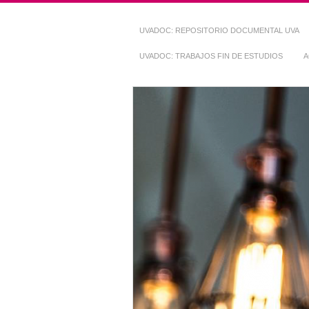
UVADOC: REPOSITORIO DOCUMENTAL UVA
UVADOC: TRABAJOS FIN DE ESTUDIOS
A
Repositorio Do
~ UVaDOC