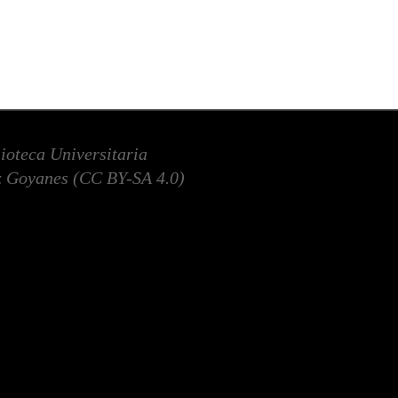
lioteca Universitaria
 Goyanes (
CC BY-SA 4.0
)