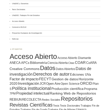
UVaDOC y Sexenios
Tesis Doctorales
UVaDOC: Trabajos Fin de Estudios
Acceso Abierto
Consorcio BUCLE
Proyectos Europeos de Investigación
Noticias
ETIQUETAS
Acceso Abierto
Acceso Abierto Diamante
COAR
ANECA
APCs
Bibliometría
CoARA
Ciencia Abierta
Citas
Datos
Datos de
Creative Commons
Datos Abiertos
Derechos de autor
investigación
Ediciones UVa
Factor de impacto
FECYT
Gestion de datos
Horizonte
ORCID
2020
Investigación
JCR
Open Aire
Open Science
Plan
Política institucional
Producción científica
S
Programa
Propiedad intelectual
Ranking Web de Repositorios
7PM
Repositorios
REBIUN
RECOLECTA
Redes Sociales
Revistas Científicas
Tesis
Tesis Doctorales
Trabajos Fin de
Unesco
Estudios
Trabajos Fin de Grado
Trabajos Fin de Máster