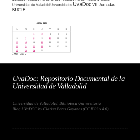
UvaDoc
VII Jornadas
Universidad de Valladolid
Universidades
BUCLE
ABRIL 2020
L
M
X
J
V
S
D
1
2
3
4
5
6
7
8
9
10
11
12
13
14
15
16
17
18
19
20
21
22
23
24
25
26
27
28
29
30
« Mar
May »
UvaDoc: Repositorio Documental de la
Universidad de Valladolid
Universidad de Valladolid. Biblioteca Universitaria
Blog UVaDOC by Clarisa Pérez Goyanes (
CC BY-SA 4.0
)