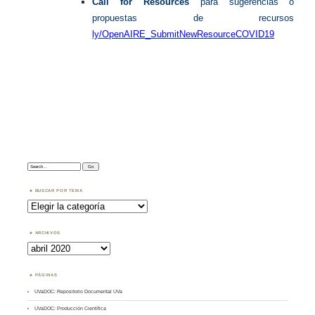
Call for Resources
para sugerencias o
propuestas de recursos
ly/OpenAIRE_SubmitNewResourceCOVID19
Search:
BUSCAR POR TEMA
Buscar
por
Tema
ARCHIVOS
Archivos
PÁGINAS
UVaDOC: Repositorio Documental UVa
UVaDOC: Producción Científica