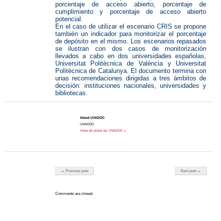
porcentaje de acceso abierto, porcentaje de
cumplimiento y porcentaje de acceso abierto
potencial.
En el caso de utilizar el escenario CRIS se propone
también un indicador para monitorizar el porcentaje
de depósito en el mismo. Los escenarios repasados
se ilustran con dos casos de monitorización
llevados a cabo en dos universidades españolas,
Universitat Politècnica de València y Universitat
Politècnica de Catalunya. El documento termina con
unas recomendaciones dirigidas a tres ámbitos de
decisión: instituciones nacionales, universidades y
bibliotecas.
About UVADOC
UVADOC
View all posts by UVADOC »
Post navigation
← Previous post
Next post →
Comments are closed.