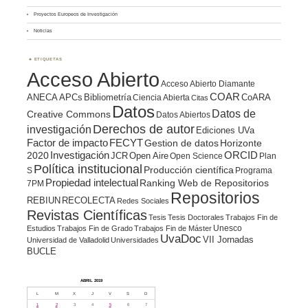
Proyectos Europeos de Investigación
Noticias
ETIQUETAS
Acceso Abierto
Acceso Abierto Diamante
COAR
ANECA
APCs
Bibliometría
CoARA
Ciencia Abierta
Citas
Datos
Datos de
Creative Commons
Datos Abiertos
Derechos de autor
investigación
Ediciones UVa
Factor de impacto
FECYT
Gestion de datos
Horizonte
ORCID
2020
Investigación
JCR
Open Aire
Open Science
Plan
Política institucional
Producción científica
S
Programa
Propiedad intelectual
Ranking Web de Repositorios
7PM
Repositorios
REBIUN
RECOLECTA
Redes Sociales
Revistas Científicas
Tesis
Tesis Doctorales
Trabajos Fin de
Unesco
Estudios
Trabajos Fin de Grado
Trabajos Fin de Máster
UvaDoc
VII Jornadas
Universidad de Valladolid
Universidades
BUCLE
ABRIL 2019
L
M
X
J
V
S
D
1
2
3
4
5
6
7