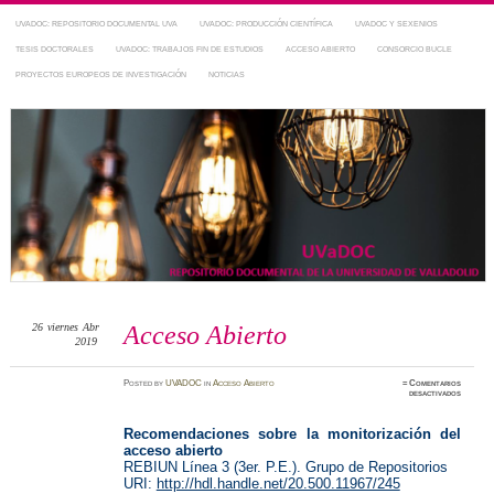
UVADOC: REPOSITORIO DOCUMENTAL UVA
UVADOC: PRODUCCIÓN CIENTÍFICA
UVADOC Y SEXENIOS
TESIS DOCTORALES
UVADOC: TRABAJOS FIN DE ESTUDIOS
ACCESO ABIERTO
CONSORCIO BUCLE
PROYECTOS EUROPEOS DE INVESTIGACIÓN
NOTICIAS
Repositorio Documental de la UVa
~ UVaDOC
26
viernes
Abr
Acceso Abierto
2019
Posted
by
UVADOC
in
Acceso Abierto
≈
Comentarios
en
desactivados
Acceso
Abierto
Recomendaciones sobre la monitorización del
acceso abierto
REBIUN Línea 3 (3er. P.E.). Grupo de Repositorios
URI:
http://hdl.handle.net/20.500.11967/245