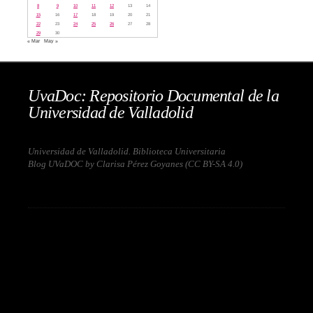
8
9
10
11
12
13
14
15
16
17
18
19
20
21
22
23
24
25
26
27
28
29
30
« Mar
May »
UvaDoc: Repositorio Documental de la
Universidad de Valladolid
Universidad de Valladolid. Biblioteca Universitaria
Blog UVaDOC by Clarisa Pérez Goyanes (
CC BY-SA 4.0
)