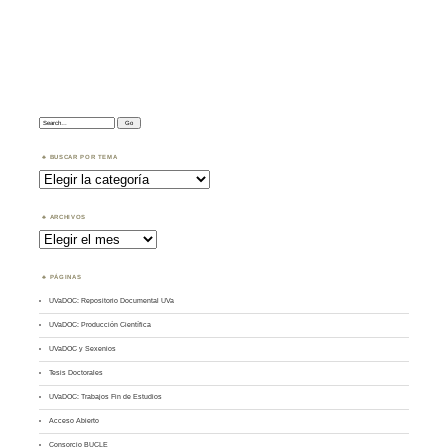
Search:
BUSCAR POR TEMA
Buscar
por
Tema
ARCHIVOS
Archivos
PÁGINAS
UVaDOC: Repositorio Documental UVa
UVaDOC: Producción Científica
UVaDOC y Sexenios
Tesis Doctorales
UVaDOC: Trabajos Fin de Estudios
Acceso Abierto
Consorcio BUCLE