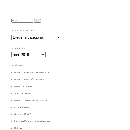
Search:
BUSCAR POR TEMA
Buscar
por
Tema
ARCHIVOS
Archivos
PÁGINAS
UVaDOC: Repositorio Documental UVa
UVaDOC: Producción Científica
UVaDOC y Sexenios
Tesis Doctorales
UVaDOC: Trabajos Fin de Estudios
Acceso Abierto
Consorcio BUCLE
Proyectos Europeos de Investigación
Noticias