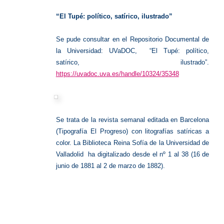
del
S.
XIX
“El Tupé: político, satírico, ilustrado”
Se pude consultar en el Repositorio Documental de
la Universidad: UVaDOC, “El Tupé: político,
satírico, ilustrado”.
https://uvadoc.uva.es/handle/10324/35348
Se trata de la revista semanal editada en Barcelona
(Tipografía El Progreso) con litografías satíricas a
color. La Biblioteca Reina Sofía de la Universidad de
Valladolid ha digitalizado desde el nº 1 al 38 (16 de
junio de 1881 al 2 de marzo de 1882).