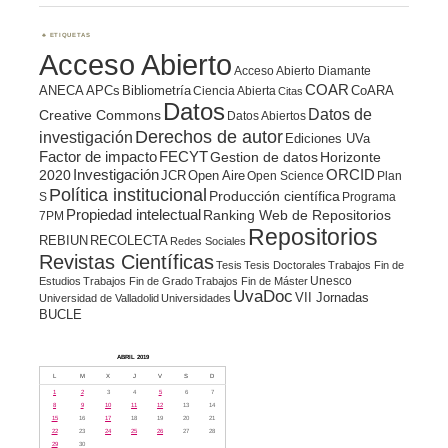
ETIQUETAS
Acceso Abierto
Acceso Abierto Diamante
COAR
ANECA
APCs
Bibliometría
CoARA
Ciencia Abierta
Citas
Datos
Datos de
Creative Commons
Datos Abiertos
Derechos de autor
investigación
Ediciones UVa
Factor de impacto
FECYT
Gestion de datos
Horizonte
ORCID
2020
Investigación
JCR
Open Aire
Open Science
Plan
Política institucional
Producción científica
S
Programa
Propiedad intelectual
Ranking Web de Repositorios
7PM
Repositorios
REBIUN
RECOLECTA
Redes Sociales
Revistas Científicas
Tesis
Tesis Doctorales
Trabajos Fin de
Unesco
Estudios
Trabajos Fin de Grado
Trabajos Fin de Máster
UvaDoc
VII Jornadas
Universidad de Valladolid
Universidades
BUCLE
ABRIL 2019
L
M
X
J
V
S
D
1
2
3
4
5
6
7
8
9
10
11
12
13
14
15
16
17
18
19
20
21
22
23
24
25
26
27
28
29
30