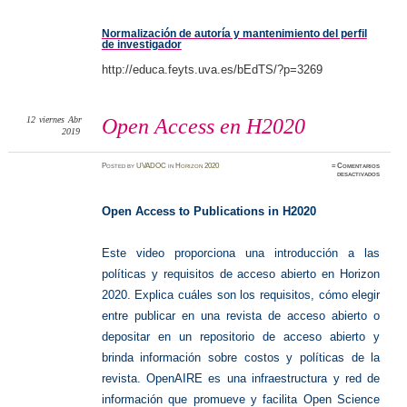
autoría
Normalización de autoría y mantenimiento del perfil
de investigador
http://educa.feyts.uva.es/bEdTS/?p=3269
12
viernes
Abr
Open Access en H2020
2019
Posted
by
UVADOC
in
Horizon 2020
≈
Comentarios
en
desactivados
Open
Access
en
H2020
Open Access to Publications in H2020
Este video proporciona una introducción a las
políticas y requisitos de acceso abierto en Horizon
2020. Explica cuáles son los requisitos, cómo elegir
entre publicar en una revista de acceso abierto o
depositar en un repositorio de acceso abierto y
brinda información sobre costos y políticas de la
revista.
OpenAIRE es una infraestructura y red de
información que promueve y facilita Open Science