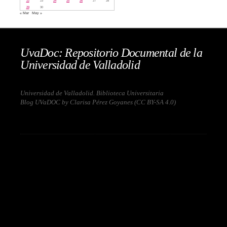
22
23
24
25
26
27
28
29
30
« Mar
May »
UvaDoc: Repositorio Documental de la
Universidad de Valladolid
Universidad de Valladolid. Biblioteca Universitaria
Blog UVaDOC by Clarisa Pérez Goyanes (
CC BY-SA 4.0
)