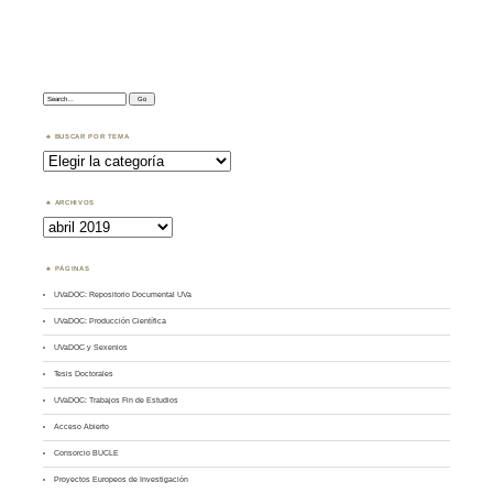
Search:
BUSCAR POR TEMA
Buscar
por
Tema
ARCHIVOS
Archivos
PÁGINAS
UVaDOC: Repositorio Documental UVa
UVaDOC: Producción Científica
UVaDOC y Sexenios
Tesis Doctorales
UVaDOC: Trabajos Fin de Estudios
Acceso Abierto
Consorcio BUCLE
Proyectos Europeos de Investigación