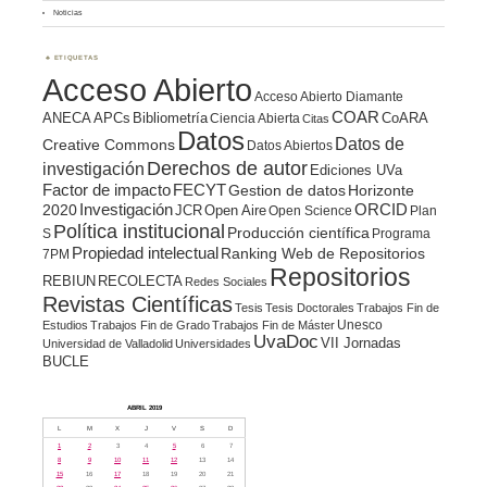
Noticias
ETIQUETAS
Acceso Abierto
Acceso Abierto Diamante
COAR
ANECA
APCs
Bibliometría
CoARA
Ciencia Abierta
Citas
Datos
Datos de
Creative Commons
Datos Abiertos
Derechos de autor
investigación
Ediciones UVa
Factor de impacto
FECYT
Gestion de datos
Horizonte
ORCID
2020
Investigación
JCR
Open Aire
Open Science
Plan
Política institucional
Producción científica
S
Programa
Propiedad intelectual
Ranking Web de Repositorios
7PM
Repositorios
REBIUN
RECOLECTA
Redes Sociales
Revistas Científicas
Tesis
Tesis Doctorales
Trabajos Fin de
Unesco
Estudios
Trabajos Fin de Grado
Trabajos Fin de Máster
UvaDoc
VII Jornadas
Universidad de Valladolid
Universidades
BUCLE
ABRIL 2019
L
M
X
J
V
S
D
1
2
3
4
5
6
7
8
9
10
11
12
13
14
15
16
17
18
19
20
21