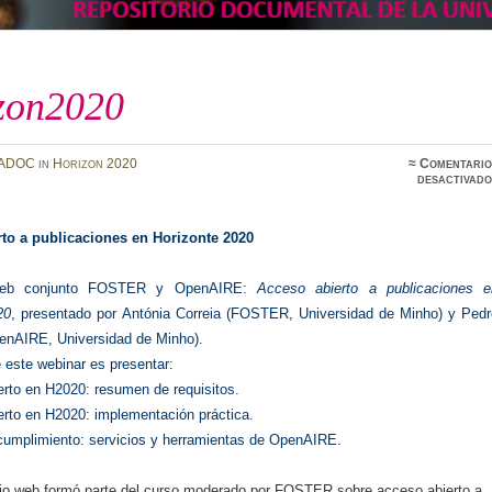
zon2020
ADOC
in
Horizon 2020
≈
Comentario
desactivado
to a publicaciones en Horizonte 2020
web conjunto FOSTER y OpenAIRE:
Acceso abierto a publicaciones e
20
, presentado por Antónia Correia (FOSTER, Universidad de Minho) y Pedr
penAIRE, Universidad de Minho).
e este webinar es presentar:
erto en H2020: resumen de requisitos.
erto en H2020: implementación práctica.
 cumplimiento: servicios y herramientas de OpenAIRE.
io web formó parte del curso moderado por FOSTER sobre acceso abierto a