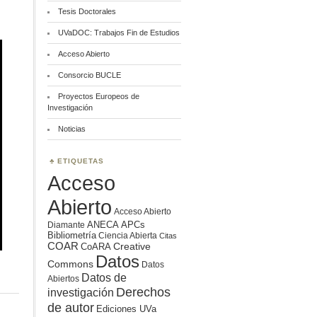
Tesis Doctorales
UVaDOC: Trabajos Fin de Estudios
Acceso Abierto
Consorcio BUCLE
Proyectos Europeos de
Investigación
Noticias
ETIQUETAS
Acceso
Abierto
Acceso Abierto
ANECA
APCs
Diamante
Bibliometría
Ciencia Abierta
Citas
COAR
Creative
CoARA
Datos
Commons
Datos
Datos de
Abiertos
Derechos
investigación
de autor
Ediciones UVa