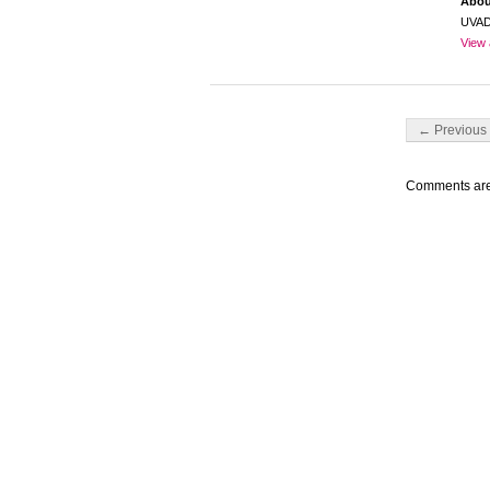
Abo
UVA
View 
Post navigati
← Previous 
Comments are