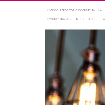
UVADOC: REPOSITORIO DOCUMENTAL UVA
UVADOC: TRABAJOS FIN DE ESTUDIOS
A
Repositorio Do
~ UVaDOC