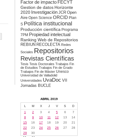
Factor de impacto
FECYT
Gestion de datos
Horizonte
2020
Investigación
JCR
Open
ORCID
Aire
Open Science
Plan
Política institucional
S
Producción científica
Programa
Propiedad intelectual
7PM
Ranking Web de Repositorios
REBIUN
RECOLECTA
Redes
Repositorios
Sociales
Revistas Científicas
Tesis
Tesis Doctorales
Trabajos Fin
de Estudios
Trabajos Fin de Grado
Unesco
Trabajos Fin de Máster
Universidad de Valladolid
UvaDoc
VII
Universidades
Jornadas BUCLE
ABRIL 2019
L
M
X
J
V
S
D
1
2
3
4
5
6
7
8
9
10
11
12
13
14
15
16
17
18
19
20
21
22
23
24
25
26
27
28
29
30