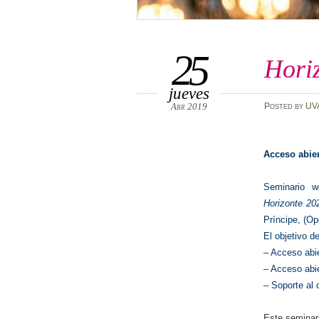
25
Hori
jueves
Abr 2019
Posted
by
UV
Acceso abier
Seminario 
Horizonte 20
Príncipe, (O
El objetivo d
– Acceso abi
– Acceso abi
– Soporte al
Este seminar