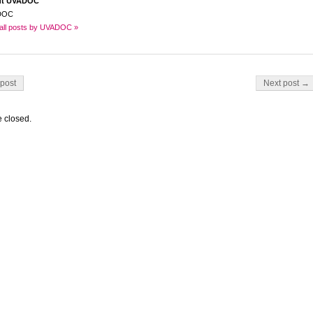
ut UVADOC
DOC
all posts by UVADOC »
on
post
Next post →
 closed.