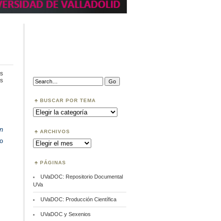
s
en
Search:
s
Horizon2020
BUSCAR POR TEMA
Buscar
por
Tema
n
ARCHIVOS
o
Archivos
PÁGINAS
UVaDOC: Repositorio Documental
UVa
UVaDOC: Producción Científica
UVaDOC y Sexenios