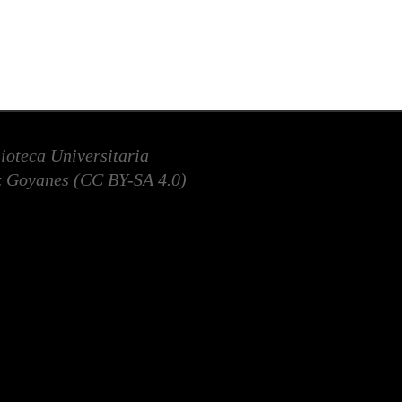
lioteca Universitaria
 Goyanes (
CC BY-SA 4.0
)