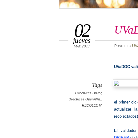
02
UVaD
jueves
Mar 2017
Posted
by
UV
UVaDOC val
Tags
Directrices Driver
,
directrices OpenAIRE
,
el primer cic
RECOLECTA
actualizar l
recolectados
El validado
DRIVER
de l