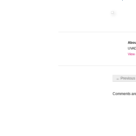
Abo
UVA
View 
Post navigati
← Previous 
Comments are