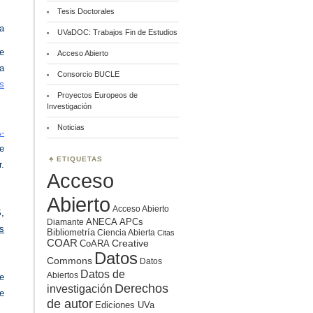
Tesis Doctorales
a
UVaDOC: Trabajos Fin de Estudios
ue
Acceso Abierto
na
Consorcio BUCLE
es
Proyectos Europeos de
Investigación
Noticias
-
se
ETIQUETAS
r.
Acceso
Abierto
Acceso Abierto
,
ANECA
APCs
Diamante
os
Bibliometría
Ciencia Abierta
Citas
COAR
Creative
CoARA
Datos
Commons
Datos
Datos de
Abiertos
de
Derechos
investigación
e
de autor
Ediciones UVa