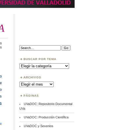
A
s
en
Search:
s
UVaDOC
validado
por
BUSCAR POR TEMA
RECOLECTA
Buscar
por
Tema
o
ARCHIVOS
te
Archivos
o
PÁGINAS
es
s
UVaDOC: Repositorio Documental
UVa
UVaDOC: Producción Científica
-
UVaDOC y Sexenios