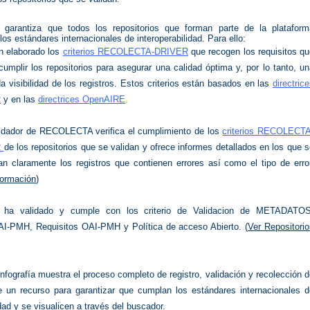
arantiza que todos los repositorios que forman parte de la plataform
os estándares internacionales de interoperabilidad. Para ello:
n elaborado los
criterios RECOLECTA-DRIVER
que recogen los requisitos q
umplir los repositorios para asegurar una calidad óptima y, por lo tanto, u
 visibilidad de los registros. Estos criterios están basados en las
directric
R
y en las
directrices OpenAIRE
.
lidador de RECOLECTA verifica el cumplimiento de los
criterios RECOLECTA
R
de los repositorios que se validan y ofrece informes detallados en los que 
can claramente los registros que contienen errores así como el tipo de erro
formación
)
 ha validado y cumple con los criterio de Validacion de METADATOS
AI-PMH, Requisitos OAI-PMH y Política de acceso Abierto. (
Ver Repositori
)
infografía muestra el proceso completo de registro, validación y recolección 
 un recurso para garantizar que cumplan los estándares internacionales d
idad y se visualicen a través del buscador.