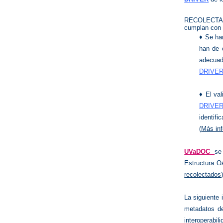
RECOLECTA g
cumplan con l
♦ Se ha
han de c
adecuada
DRIVE
♦ El va
DRIVE
identifi
(
Más in
UVaDOC
se
Estructura O
recolectados
La siguiente 
metadatos de
interoperabil