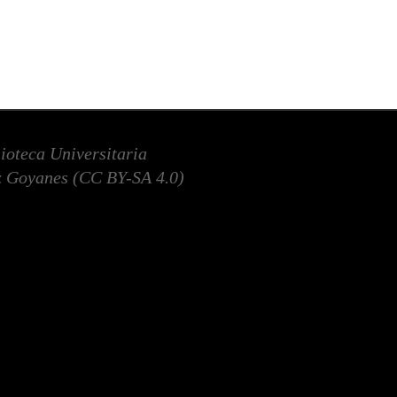
lioteca Universitaria
 Goyanes (
CC BY-SA 4.0
)