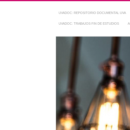
UVADOC: REPOSITORIO DOCUMENTAL UVA
UVADOC: TRABAJOS FIN DE ESTUDIOS
A
Repositorio Do
~ UVaDOC