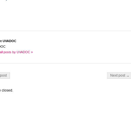
ut UVADOC
DOC
all posts by UVADOC »
on
post
Next post →
 closed.