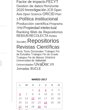
Factor de impacto
FECYT
Gestion de datos
Horizonte
2020
Investigación
JCR
Open
ORCID
Aire
Open Science
Plan
Política institucional
S
Producción científica
Programa
Propiedad intelectual
7PM
Ranking Web de Repositorios
REBIUN
RECOLECTA
Redes
Repositorios
Sociales
Revistas Científicas
Tesis
Tesis Doctorales
Trabajos Fin
de Estudios
Trabajos Fin de Grado
Unesco
Trabajos Fin de Máster
Universidad de Valladolid
UvaDoc
VII
Universidades
Jornadas BUCLE
MARZO 2017
L
M
X
J
V
S
D
1
2
3
4
5
6
7
8
9
10
11
12
13
14
15
16
17
18
19
20
21
22
23
24
25
26
27
28
29
30
31