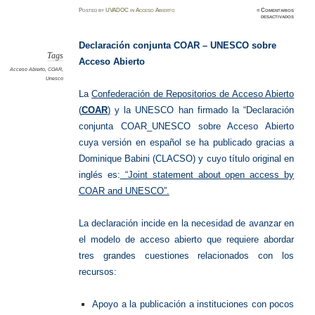
Posted
by
UVADOC
in
Acceso Abierto
≈
Comentarios
en
desactivados
Declara
Acceso
Abierto
UNESC
Declaración conjunta COAR – UNESCO sobre
COAR
Tags
Acceso Abierto
Acceso Abierto
,
COAR
,
Unesco
La
Confederación de Repositorios de Acceso Abierto
(
COAR
)
y la UNESCO han firmado la “Declaración
conjunta COAR_UNESCO sobre Acceso Abierto
cuya versión en español se ha publicado gracias a
Dominique Babini (CLACSO) y cuyo título original en
inglés es:
“Joint statement about open access by
COAR and UNESCO”.
La declaración incide en la necesidad de avanzar en
el modelo de acceso abierto que requiere abordar
tres grandes cuestiones relacionados con los
recursos:
Apoyo a la publicación a instituciones con pocos