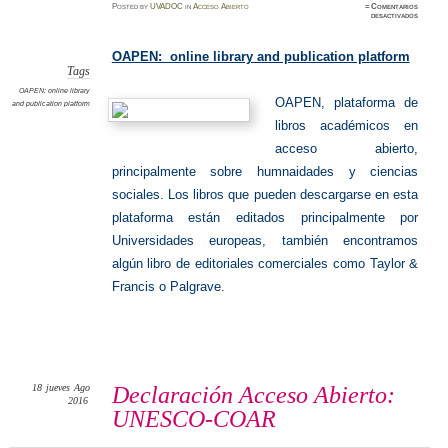
Posted
by
UVADOC
in
Acceso Abierto
≈
Comentarios
en
desactivados
OAPEN
online
library
and
OAPEN: online library and publication platform
publicat
platfor
Tags
OAPEN: online library
OAPEN, plataforma de
and publication platform
libros académicos en
acceso abierto,
principalmente sobre humnaidades y ciencias
sociales. Los libros que pueden descargarse en esta
plataforma están editados principalmente por
Universidades europeas, también encontramos
algún libro de editoriales comerciales como Taylor &
Francis o Palgrave.
18
jueves
Ago
Declaración Acceso Abierto:
2016
UNESCO-COAR