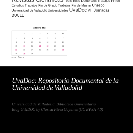
Tesis
Tesis Doctorales
Trabajos Fin de
Unesco
Estudios
Trabajos Fin de Grado
Trabajos Fin de Máster
UvaDoc
VII Jornadas
Universidad de Valladolid
Universidades
BUCLE
AGOSTO 2016
L
M
X
J
V
S
D
1
2
3
4
5
6
7
8
9
10
11
12
13
14
15
16
17
18
19
20
21
22
23
24
25
26
27
28
29
30
31
« Jul
Sep »
UvaDoc: Repositorio Documental de la
Universidad de Valladolid
Universidad de Valladolid. Biblioteca Universitaria
Blog UVaDOC by Clarisa Pérez Goyanes (
CC BY-SA 4.0
)