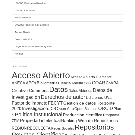
UVaDOC: Producción Científica
UVaDOC y Sexenios
Tesis Doctorales
UVaDOC: Trabajos Fin de Estudios
Acceso Abierto
Consorcio BUCLE
Proyectos Europeos de Investigación
Noticias
ETIQUETAS
Acceso Abierto
Acceso Abierto Diamante
COAR
ANECA
APCs
Bibliometría
CoARA
Ciencia Abierta
Citas
Datos
Datos de
Creative Commons
Datos Abiertos
Derechos de autor
investigación
Ediciones UVa
Factor de impacto
FECYT
Gestion de datos
Horizonte
ORCID
2020
Investigación
JCR
Open Aire
Open Science
Plan
Política institucional
Producción científica
S
Programa
Propiedad intelectual
Ranking Web de Repositorios
7PM
Repositorios
REBIUN
RECOLECTA
Redes Sociales
Revistas Científicas