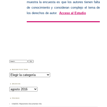
muestra la encuesta es que los autores tienen falta
de conocimiento y consideran complejo el tema de
los derechos de autor.
Acceso al Estudio
Search:
BUSCAR POR TEMA
Buscar
por
Tema
ARCHIVOS
Archivos
PÁGINAS
UVaDOC: Repositorio Documental UVa