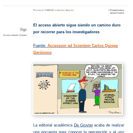
Posted
by
UVADOC
in
Acceso Abierto
≈
Comentarios
en
desactivados
Acceso
Abierto
El acceso abierto sigue siendo un camino duro
Tags
por recorrer para los investigadores
Acceso Abierto
,
Estudio
Fuente:
Accessum ad Scientem Carlos Quispe
Gerónimo
La editorial académica
De Gruyter
acaba de realizar
una encuesta para conocer la percepción y el uso