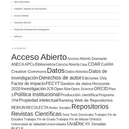
Tesis Doctorales
UVaDOC: Trabajos Fin de Estudios
Acceso Abierto
Consorcio BUCLE
Proyectos Europeos de Investigación
Noticias
ETIQUETAS
Acceso Abierto
Acceso Abierto Diamante
COAR
ANECA
APCs
Bibliometría
CoARA
Ciencia Abierta
Citas
Datos
Datos de
Creative Commons
Datos Abiertos
Derechos de autor
investigación
Ediciones UVa
Factor de impacto
FECYT
Gestion de datos
Horizonte
ORCID
2020
Investigación
JCR
Open Aire
Open Science
Plan
Política institucional
Producción científica
S
Programa
Propiedad intelectual
Ranking Web de Repositorios
7PM
Repositorios
REBIUN
RECOLECTA
Redes Sociales
Revistas Científicas
Tesis
Tesis Doctorales
Trabajos Fin de
Unesco
Estudios
Trabajos Fin de Grado
Trabajos Fin de Máster
UvaDoc
VII Jornadas
Universidad de Valladolid
Universidades
BUCLE