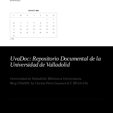
AGOSTO 2026
L
M
X
J
V
S
D
1
2
3
4
5
6
7
8
9
10
11
12
13
14
15
16
17
18
19
20
21
22
23
24
25
26
27
28
29
30
31
« Jul
UvaDoc: Repositorio Documental de la
Universidad de Valladolid
Universidad de Valladolid. Biblioteca Universitaria
Blog UVaDOC by Clarisa Pérez Goyanes (
CC BY-SA 4.0
)