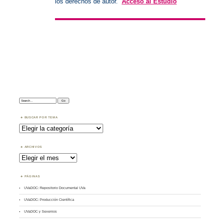
los derechos de autor.
Acceso al Estudio
Search:
BUSCAR POR TEMA
Buscar
por
Tema
ARCHIVOS
Archivos
PÁGINAS
UVaDOC: Repositorio Documental UVa
UVaDOC: Producción Científica
UVaDOC y Sexenios