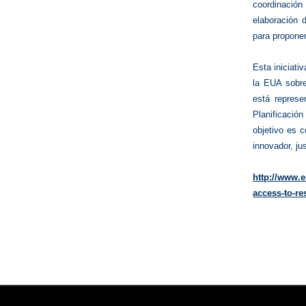
coordinación 
elaboración 
para propone
Esta iniciati
la EUA sobr
está repres
Planificación
objetivo es c
innovador, ju
http://www.
access-to-re