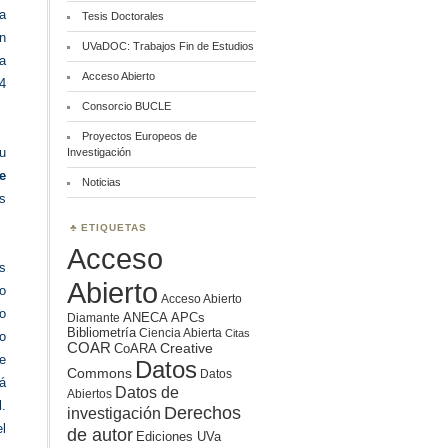
na
Tesis Doctorales
en
UVaDOC: Trabajos Fin de Estudios
a
Acceso Abierto
4
Consorcio BUCLE
Proyectos Europeos de
u
Investigación
e
Noticias
s
ETIQUETAS
Acceso
os
Abierto
o
Acceso Abierto
o
ANECA
APCs
Diamante
Bibliometría
Ciencia Abierta
Citas
to
COAR
Creative
CoARA
e
Datos
Commons
Datos
á
Datos de
Abiertos
.
Derechos
investigación
l
de autor
Ediciones UVa