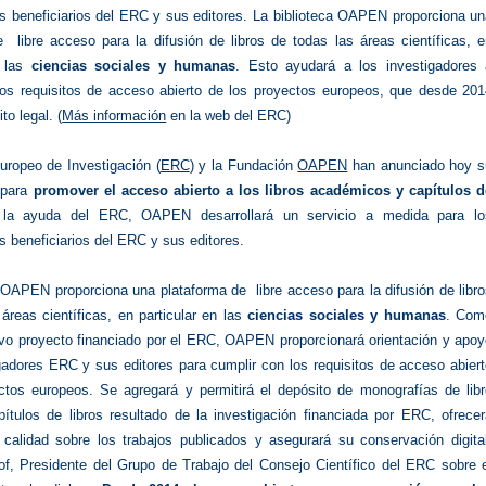
es beneficiarios del ERC y sus editores. La biblioteca OAPEN proporciona u
e libre acceso para la difusión de libros de todas las áreas científicas, 
n las
ciencias sociales y humanas
. Esto ayudará a los investigadores 
los requisitos de acceso abierto de los proyectos europeos, que desde 201
to legal. (
Más información
en la web del ERC)
uropeo de Investigación (
ERC
) y la Fundación
OAPEN
han anunciado hoy s
 para
promover el acceso abierto a los libros académicos y capítulos d
la ayuda del ERC, OAPEN desarrollará un servicio a medida para lo
s beneficiarios del ERC y sus editores.
 OAPEN proporciona una plataforma de libre acceso para la difusión de libr
áreas científicas, en particular en las
ciencias sociales y humanas
. Com
evo proyecto financiado por el ERC, OAPEN proporcionará orientación y apoy
gadores ERC y sus editores para cumplir con los requisitos de acceso abier
ctos europeos. Se agregará y permitirá el depósito de monografías de libr
ítulos de libros resultado de la investigación financiada por ERC, ofrecer
 calidad sobre los trabajos publicados y asegurará su conservación digital
of, Presidente del Grupo de Trabajo del Consejo Científico del ERC sobre e