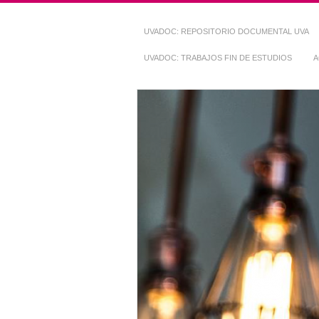
UVADOC: REPOSITORIO DOCUMENTAL UVA
UVADOC: TRABAJOS FIN DE ESTUDIOS
A
Repositorio Do
~ UVaDOC