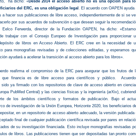
to, ha dicho: «
Desde 2014 el acceso abierto no es una opción para lo
iciarios del ERC, es una obligación legal
. El acuerdo con OAPEN ayuda 
os a hacer sus publicaciones de libre acceso, independientemente de si se v
hacerlo por sus acuerdos de subvención o que desean seguir la recomendació
 Eelco Ferwerda, director de la Fundación OAPEN, ha dicho: «Estamo
e trabajar con el Consejo Europeo de Investigación para proporcionar u
depósito de libros en Acceso Abierto. El ERC cree en la necesidad de u
to para monografías revisadas y de colecciones editadas, y esperamos qu
ción ayudará a acelerar la transición al acceso abierto para los libros».
erdo reafirma el compromiso de la ERC para asegurar que los frutos de l
ón que financia es de libre acceso para científicos y público. Acuerdo
 sido ya firmado con los repositorios de clave de acceso abierto en cienci
uropa PubMed Central) y las ciencias físicas y la ingeniería (arXiv), cubrien
te de los ámbitos científicos y formatos de publicación. Bajo el actua
o de investigación de la Unión Europea, Horizonte 2020, los beneficiarios d
ositar, en un repositorio de acceso abierto adecuado, la versión publicada
eptado final de cualquier publicación científica revisada por pares en relaci
tados de su investigación financiada. Esto incluye monografías revisadas p
ulos de libros. Las publicaciones tienen que ser depositadas tan pronto co