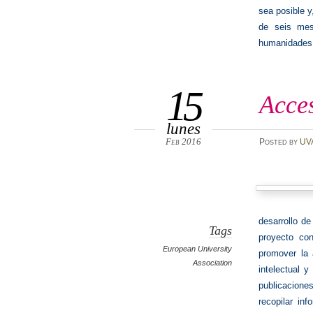
sea posible y
de seis mes
humanidades 
15
Acces
lunes
Feb 2016
Posted
by
UV
desarrollo de
Tags
proyecto co
European University
promover la 
Association
intelectual 
publicacione
recopilar in