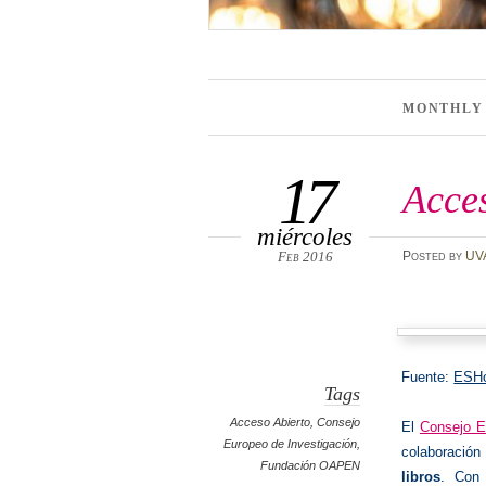
MONTHLY
17
Acces
miércoles
Feb 2016
Posted
by
UV
Fuente:
ESHo
Tags
Acceso Abierto
,
Consejo
El
Consejo E
Europeo de Investigación
,
colaboración
Fundación OAPEN
libros
. Con 