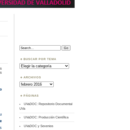
Search:
BUSCAR POR TEMA
Buscar
por
s
Tema
en
s
Acceso
ARCHIVOS
abierto
Archivos
a
los
o
libros
PÁGINAS
UVaDOC: Repositorio Documental
UVa
u
UVaDOC: Producción Científica
e
UVaDOC y Sexenios
s