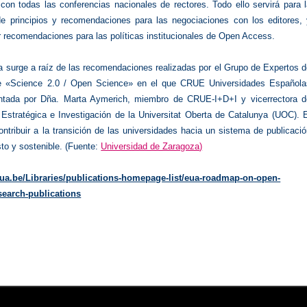
con todas las conferencias nacionales de rectores. Todo ello servirá para 
de principios y recomendaciones para las negociaciones con los editores, 
r recomendaciones para las políticas institucionales de Open Access.
va surge a raíz de las recomendaciones realizadas por el Grupo de Expertos 
e «Science 2.0 / Open Science» en el que CRUE Universidades Española
entada por Dña. Marta Aymerich, miembro de CRUE-I+D+I y vicerrectora d
 Estratégica e Investigación de la Universitat Oberta de Catalunya (UOC). 
ontribuir a la transición de las universidades hacia un sistema de publicaci
sto y sostenible. (Fuente:
Universidad de Zaragoza
)
eua.be/Libraries/publications-homepage-list/eua-roadmap-on-open-
search-publications