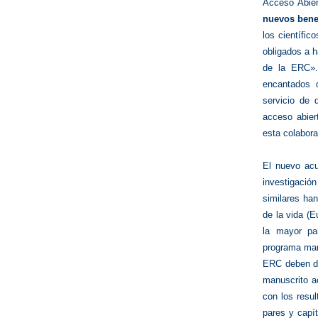
Acceso Abier
nuevos benef
los científic
obligados a 
de la ERC».
encantados d
servicio de 
acceso abier
esta colabora
El nuevo acu
investigaci
similares han
de la vida (E
la mayor par
programa marc
ERC deben dep
manuscrito ac
con los resul
pares y capít