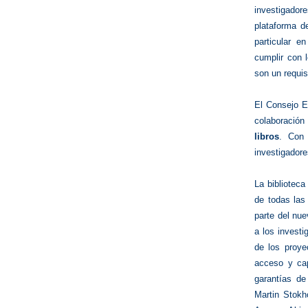
investigador
plataforma d
particular e
cumplir con 
son un requisi
El Consejo E
colaboración
libros
. Con 
investigadore
La biblioteca
de todas las 
parte del nu
a los investi
de los proye
acceso y cap
garantías de
Martin Stokh