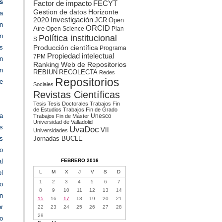
s
Factor de impacto
FECYT
Gestion de datos
Horizonte
a
2020
Investigación
JCR
Open
en
ORCID
Aire
Open Science
Plan
n
Política institucional
S
Producción científica
s
Programa
Propiedad intelectual
7PM
n
Ranking Web de Repositorios
n
REBIUN
RECOLECTA
Redes
Repositorios
e
Sociales
Revistas Científicas
Tesis
Tesis Doctorales
Trabajos Fin
de Estudios
Trabajos Fin de Grado
a
Unesco
Trabajos Fin de Máster
Universidad de Valladolid
s
UvaDoc
VII
Universidades
Jornadas BUCLE
as
do
FEBRERO 2016
l
L
M
X
J
V
S
D
el
1
2
3
4
5
6
7
 o
8
9
10
11
12
13
14
ón
15
16
17
18
19
20
21
or
22
23
24
25
26
27
28
29
mo