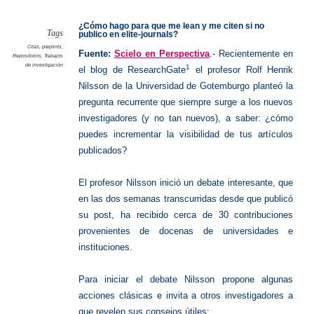
la
Visibilid
¿Cómo hago para que me lean y me citen si no
Tags
publico en elite-journals?
Citas
,
preprints
,
Fuente:
Scielo en Perspectiva
.- Recientemente en
Repositorios
,
Trabajos
de investigación
1
el blog de ResearchGate
el profesor Rolf Henrik
Nilsson de la Universidad de Gotemburgo planteó la
pregunta recurrente que siempre surge a los nuevos
investigadores (y no tan nuevos), a saber: ¿cómo
puedes incrementar la visibilidad de tus artículos
publicados?
El profesor Nilsson inició un debate interesante, que
en las dos semanas transcurridas desde que publicó
su post, ha recibido cerca de 30 contribuciones
provenientes de docenas de universidades e
instituciones.
Para iniciar el debate Nilsson propone algunas
acciones clásicas e invita a otros investigadores a
que revelen sus consejos útiles: