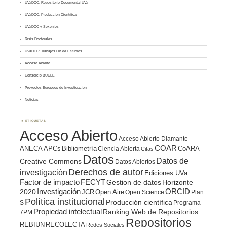
UVaDOC: Repositorio Documental UVa
UVaDOC: Producción Científica
UVaDOC y Sexenios
Tesis Doctorales
UVaDOC: Trabajos Fin de Estudios
Acceso Abierto
Consorcio BUCLE
Proyectos Europeos de Investigación
Noticias
ETIQUETAS
Acceso Abierto
Acceso Abierto Diamante
COAR
ANECA
APCs
Bibliometría
CoARA
Ciencia Abierta
Citas
Datos
Datos de
Creative Commons
Datos Abiertos
Derechos de autor
investigación
Ediciones UVa
Factor de impacto
FECYT
Gestion de datos
Horizonte
ORCID
2020
Investigación
JCR
Open Aire
Open Science
Plan
Política institucional
Producción científica
S
Programa
Propiedad intelectual
Ranking Web de Repositorios
7PM
Repositorios
REBIUN
RECOLECTA
Redes Sociales