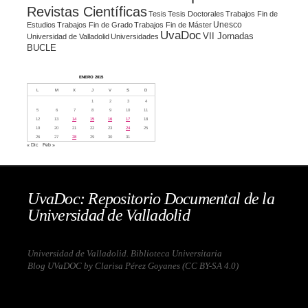
Revistas Científicas
Tesis
Tesis Doctorales
Trabajos Fin de
Unesco
Estudios
Trabajos Fin de Grado
Trabajos Fin de Máster
UvaDoc
VII Jornadas
Universidad de Valladolid
Universidades
BUCLE
ENERO 2015
L
M
X
J
V
S
D
1
2
3
4
5
6
7
8
9
10
11
12
13
14
15
16
17
18
19
20
21
22
23
24
25
26
27
28
29
30
31
« Dic
Feb »
UvaDoc: Repositorio Documental de la
Universidad de Valladolid
Universidad de Valladolid. Biblioteca Universitaria
Blog UVaDOC by Clarisa Pérez Goyanes (
CC BY-SA 4.0
)