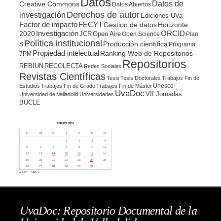
Datos
Datos de
Creative Commons
Datos Abiertos
Derechos de autor
investigación
Ediciones UVa
Factor de impacto
FECYT
Gestion de datos
Horizonte
ORCID
2020
Investigación
JCR
Open Aire
Open Science
Plan
Política institucional
Producción científica
S
Programa
Propiedad intelectual
Ranking Web de Repositorios
7PM
Repositorios
REBIUN
RECOLECTA
Redes Sociales
Revistas Científicas
Tesis
Tesis Doctorales
Trabajos Fin de
Unesco
Estudios
Trabajos Fin de Grado
Trabajos Fin de Máster
UvaDoc
VII Jornadas
Universidad de Valladolid
Universidades
BUCLE
ENERO 2015
L
M
X
J
V
S
D
1
2
3
4
5
6
7
8
9
10
11
12
13
14
15
16
17
18
19
20
21
22
23
24
25
26
27
28
29
30
31
« Dic
Feb »
UvaDoc: Repositorio Documental de la