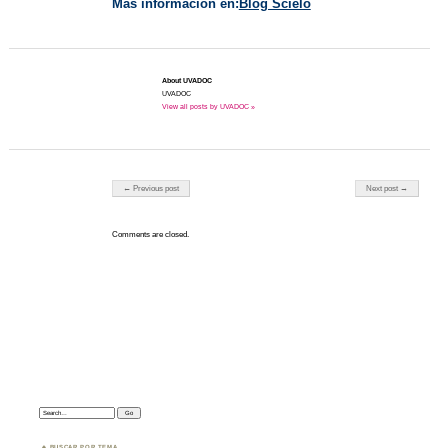
Mas información en:
Blog Scielo
About UVADOC
UVADOC
View all posts by UVADOC »
Post navigation
← Previous post
Next post →
Comments are closed.
Search:
BUSCAR POR TEMA