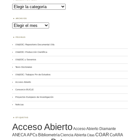
Buscar
por
Tema
ARCHIVOS
Archivos
PÁGINAS
UVaDOC: Repositorio Documental UVa
UVaDOC: Producción Científica
UVaDOC y Sexenios
Tesis Doctorales
UVaDOC: Trabajos Fin de Estudios
Acceso Abierto
Consorcio BUCLE
Proyectos Europeos de Investigación
Noticias
ETIQUETAS
Acceso Abierto
Acceso Abierto Diamante
COAR
ANECA
APCs
Bibliometría
CoARA
Ciencia Abierta
Citas