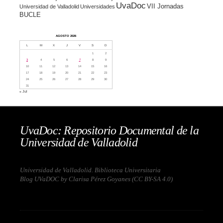
UvaDoc
VII Jornadas
Universidad de Valladolid
Universidades
BUCLE
AGOSTO 2026
L
M
X
J
V
S
D
1
2
3
4
5
6
7
8
9
10
11
12
13
14
15
16
17
18
19
20
21
22
23
24
25
26
27
28
29
30
31
« Jul
UvaDoc: Repositorio Documental de la
Universidad de Valladolid
Universidad de Valladolid. Biblioteca Universitaria
Blog UVaDOC by Clarisa Pérez Goyanes (
CC BY-SA 4.0
)