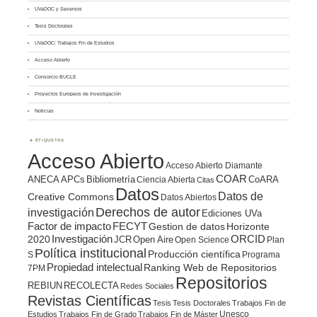
UVaDOC y Sexenios
Tesis Doctorales
UVaDOC: Trabajos Fin de Estudios
Acceso Abierto
Consorcio BUCLE
Proyectos Europeos de Investigación
Noticias
ETIQUETAS
Acceso Abierto
Acceso Abierto Diamante
COAR
ANECA
APCs
Bibliometría
CoARA
Ciencia Abierta
Citas
Datos
Datos de
Creative Commons
Datos Abiertos
Derechos de autor
investigación
Ediciones UVa
Factor de impacto
FECYT
Gestion de datos
Horizonte
ORCID
2020
Investigación
JCR
Open Aire
Open Science
Plan
Política institucional
Producción científica
S
Programa
Propiedad intelectual
Ranking Web de Repositorios
7PM
Repositorios
REBIUN
RECOLECTA
Redes Sociales
Revistas Científicas
Tesis
Tesis Doctorales
Trabajos Fin de
Unesco
Estudios
Trabajos Fin de Grado
Trabajos Fin de Máster