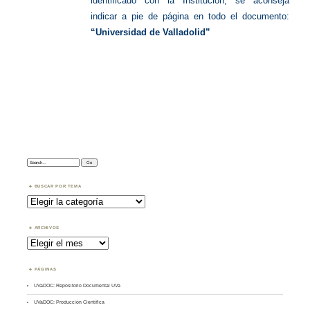
identificado con la Institución, se aconseja
indicar a pie de página en todo el documento:
“Universidad de Valladolid”
Search:
BUSCAR POR TEMA
Buscar
por
Tema
ARCHIVOS
Archivos
PÁGINAS
UVaDOC: Repositorio Documental UVa
UVaDOC: Producción Científica