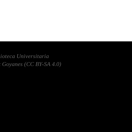
lioteca Universitaria
 Goyanes (
CC BY-SA 4.0
)