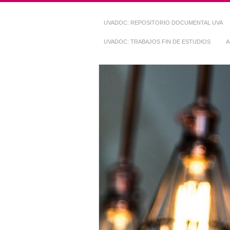
UVADOC: REPOSITORIO DOCUMENTAL UVA
UVADOC: TRABAJOS FIN DE ESTUDIOS
A
Repositorio Do
~ UVaDOC