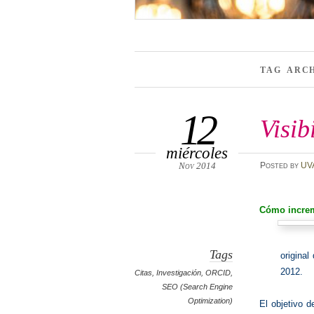
TAG ARC
12
Visib
miércoles
Nov 2014
Posted
by
UV
Cómo increme
Tags
original
2012.
Citas
,
Investigación
,
ORCID
,
SEO (Search Engine
Optimization)
El objetivo d