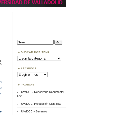
Search:
BUSCAR POR TEMA
Buscar
por
s
Tema
en
s
Visibilizar
ARCHIVOS
nuestras
Archivos
publicaciones
n
PÁGINAS
lo
UVaDOC: Repositorio Documental
.»
UVa
UVaDOC: Producción Científica
de
UVaDOC y Sexenios