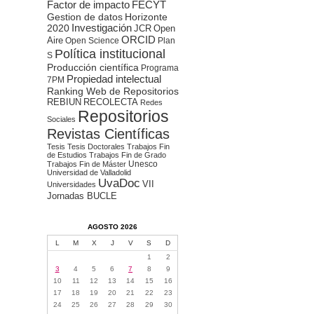
Factor de impacto
FECYT
Gestion de datos
Horizonte
2020
Investigación
JCR
Open
ORCID
Aire
Open Science
Plan
Política institucional
S
Producción científica
Programa
Propiedad intelectual
7PM
Ranking Web de Repositorios
REBIUN
RECOLECTA
Redes
Repositorios
Sociales
Revistas Científicas
Tesis
Tesis Doctorales
Trabajos Fin
de Estudios
Trabajos Fin de Grado
Unesco
Trabajos Fin de Máster
Universidad de Valladolid
UvaDoc
VII
Universidades
Jornadas BUCLE
AGOSTO 2026
L
M
X
J
V
S
D
1
2
3
4
5
6
7
8
9
10
11
12
13
14
15
16
17
18
19
20
21
22
23
24
25
26
27
28
29
30