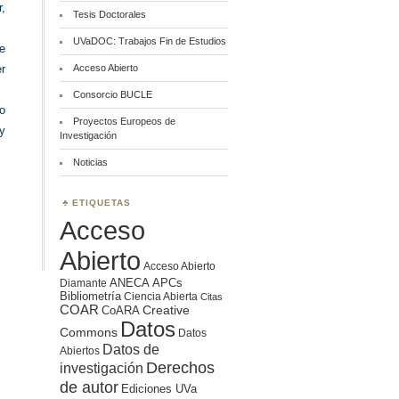
r,
Tesis Doctorales
UVaDOC: Trabajos Fin de Estudios
e
Acceso Abierto
r
Consorcio BUCLE
co
Proyectos Europeos de
y
Investigación
Noticias
ETIQUETAS
Acceso
Abierto
Acceso Abierto
ANECA
APCs
Diamante
Bibliometría
Ciencia Abierta
Citas
COAR
Creative
CoARA
Datos
Commons
Datos
Datos de
Abiertos
Derechos
investigación
de autor
Ediciones UVa