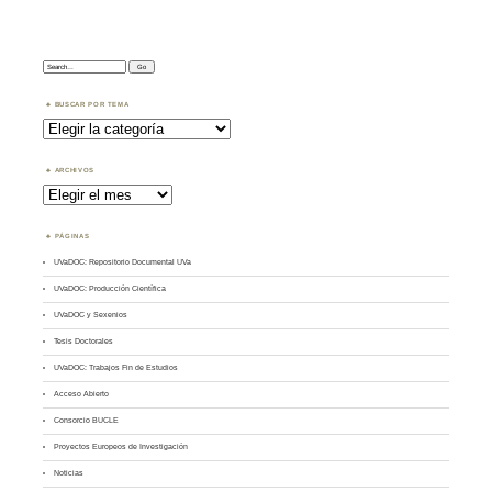
Search:
BUSCAR POR TEMA
Buscar
por
Tema
ARCHIVOS
Archivos
PÁGINAS
UVaDOC: Repositorio Documental UVa
UVaDOC: Producción Científica
UVaDOC y Sexenios
Tesis Doctorales
UVaDOC: Trabajos Fin de Estudios
Acceso Abierto
Consorcio BUCLE
Proyectos Europeos de Investigación
Noticias