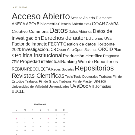
ETIQUETAS
Acceso Abierto
Acceso Abierto Diamante
COAR
ANECA
APCs
Bibliometría
CoARA
Ciencia Abierta
Citas
Datos
Datos de
Creative Commons
Datos Abiertos
Derechos de autor
investigación
Ediciones UVa
Factor de impacto
FECYT
Gestion de datos
Horizonte
ORCID
2020
Investigación
JCR
Open Aire
Open Science
Plan
Política institucional
Producción científica
S
Programa
Propiedad intelectual
Ranking Web de Repositorios
7PM
Repositorios
REBIUN
RECOLECTA
Redes Sociales
Revistas Científicas
Tesis
Tesis Doctorales
Trabajos Fin de
Unesco
Estudios
Trabajos Fin de Grado
Trabajos Fin de Máster
UvaDoc
VII Jornadas
Universidad de Valladolid
Universidades
BUCLE
AGOSTO 2026
L
M
X
J
V
S
D
1
2
3
4
5
6
7
8
9
10
11
12
13
14
15
16
17
18
19
20
21
22
23
24
25
26
27
28
29
30
31