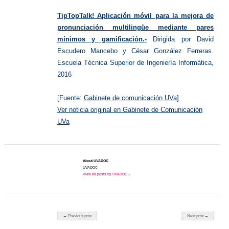
TipTopTalk! Aplicación móvil para la mejora de
pronunciación multilingüe mediante pares
mínimos y gamificación.-
Dirigida por David
Escudero Mancebo y César González Ferreras.
Escuela Técnica Superior de Ingeniería Informática,
2016
[Fuente:
Gabinete de comunicación UVa
]
Ver noticia original en Gabinete de Comunicación
UVa
About UVADOC
UVADOC
View all posts by UVADOC »
Post navigation
← Previous post
Next post →