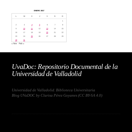
ENERO 2017
L
M
X
J
V
S
D
1
2
3
4
5
6
7
8
9
10
11
12
13
14
15
16
17
18
19
20
21
22
23
24
25
26
27
28
29
30
31
« Nov
Feb »
UvaDoc: Repositorio Documental de la
Universidad de Valladolid
Universidad de Valladolid. Biblioteca Universitaria
Blog UVaDOC by Clarisa Pérez Goyanes (
CC BY-SA 4.0
)