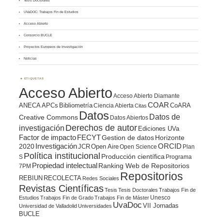
Tesis Doctorales
UVaDOC: Trabajos Fin de Estudios
Acceso Abierto
Consorcio BUCLE
Proyectos Europeos de Investigación
Noticias
ETIQUETAS
Acceso Abierto
Acceso Abierto Diamante
COAR
ANECA
APCs
Bibliometría
CoARA
Ciencia Abierta
Citas
Datos
Datos de
Creative Commons
Datos Abiertos
Derechos de autor
investigación
Ediciones UVa
Factor de impacto
FECYT
Gestion de datos
Horizonte
ORCID
2020
Investigación
JCR
Open Aire
Open Science
Plan
Política institucional
Producción científica
S
Programa
Propiedad intelectual
Ranking Web de Repositorios
7PM
Repositorios
REBIUN
RECOLECTA
Redes Sociales
Revistas Científicas
Tesis
Tesis Doctorales
Trabajos Fin de
Unesco
Estudios
Trabajos Fin de Grado
Trabajos Fin de Máster
UvaDoc
VII Jornadas
Universidad de Valladolid
Universidades
BUCLE