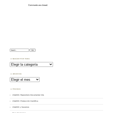
Comments are closed.
Search:
BUSCAR POR TEMA
Buscar
por
Tema
ARCHIVOS
Archivos
PÁGINAS
UVaDOC: Repositorio Documental UVa
UVaDOC: Producción Científica
UVaDOC y Sexenios