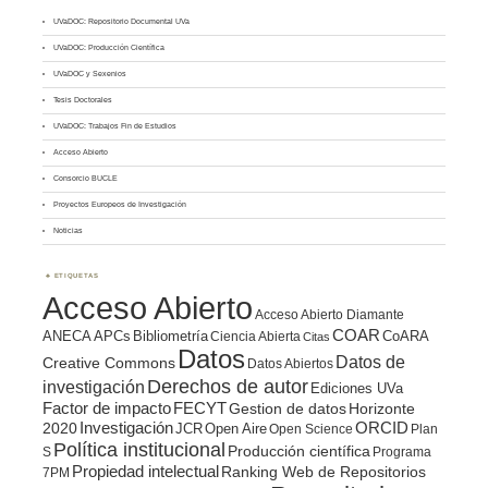
UVaDOC: Repositorio Documental UVa
UVaDOC: Producción Científica
UVaDOC y Sexenios
Tesis Doctorales
UVaDOC: Trabajos Fin de Estudios
Acceso Abierto
Consorcio BUCLE
Proyectos Europeos de Investigación
Noticias
ETIQUETAS
Acceso Abierto
Acceso Abierto Diamante
COAR
ANECA
APCs
Bibliometría
CoARA
Ciencia Abierta
Citas
Datos
Datos de
Creative Commons
Datos Abiertos
Derechos de autor
investigación
Ediciones UVa
Factor de impacto
FECYT
Gestion de datos
Horizonte
ORCID
2020
Investigación
JCR
Open Aire
Open Science
Plan
Política institucional
Producción científica
S
Programa
Propiedad intelectual
Ranking Web de Repositorios
7PM