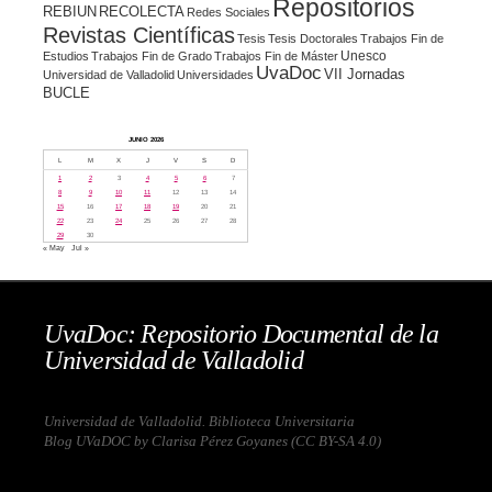
Repositorios
REBIUN
RECOLECTA
Redes Sociales
Revistas Científicas
Tesis
Tesis Doctorales
Trabajos Fin de
Unesco
Estudios
Trabajos Fin de Grado
Trabajos Fin de Máster
UvaDoc
VII Jornadas
Universidad de Valladolid
Universidades
BUCLE
JUNIO 2026
L
M
X
J
V
S
D
1
2
3
4
5
6
7
8
9
10
11
12
13
14
15
16
17
18
19
20
21
22
23
24
25
26
27
28
29
30
« May
Jul »
UvaDoc: Repositorio Documental de la
Universidad de Valladolid
Universidad de Valladolid. Biblioteca Universitaria
Blog UVaDOC by Clarisa Pérez Goyanes (
CC BY-SA 4.0
)