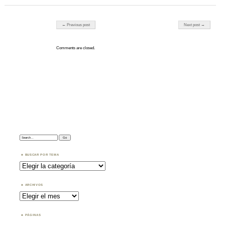
Post navigation
← Previous post
Next post →
Comments are closed.
Search:
BUSCAR POR TEMA
Buscar
por
Tema
ARCHIVOS
Archivos
PÁGINAS