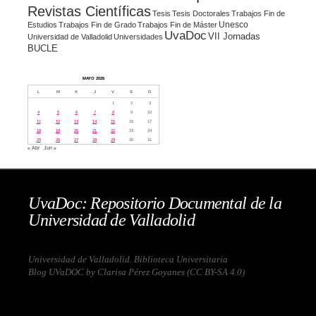
Revistas Científicas
Tesis
Tesis Doctorales
Trabajos Fin de
Unesco
Estudios
Trabajos Fin de Grado
Trabajos Fin de Máster
UvaDoc
VII Jornadas
Universidad de Valladolid
Universidades
BUCLE
MAYO 2026
L
M
X
J
V
S
D
1
2
3
4
5
6
7
8
9
10
11
12
13
14
15
16
17
18
19
20
21
22
23
24
25
26
27
28
29
30
31
« Abr
Jun »
UvaDoc: Repositorio Documental de la
Universidad de Valladolid
Universidad de Valladolid. Biblioteca Universitaria
Blog UVaDOC by Clarisa Pérez Goyanes (
CC BY-SA 4.0
)