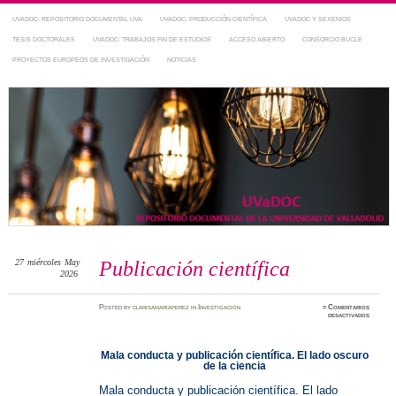
UVADOC: REPOSITORIO DOCUMENTAL UVA
UVADOC: PRODUCCIÓN CIENTÍFICA
UVADOC Y SEXENIOS
TESIS DOCTORALES
UVADOC: TRABAJOS FIN DE ESTUDIOS
ACCESO ABIERTO
CONSORCIO BUCLE
PROYECTOS EUROPEOS DE INVESTIGACIÓN
NOTICIAS
Repositorio Documental de la UVa
~ UVaDOC
27
miércoles
May
Publicación científica
2026
Posted
by
clarisamariaperez
in
Investigación
≈
Comentarios
en
desactivados
Publicac
científic
Mala conducta y publicación científica. El lado oscuro
de la ciencia
Mala conducta y publicación científica. El lado