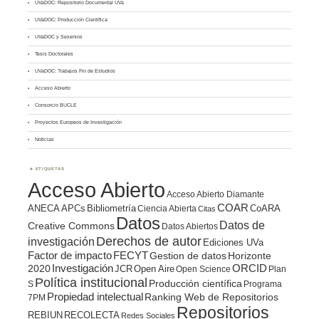
UVaDOC: Repositorio Documental UVa
UVaDOC: Producción Científica
UVaDOC y Sexenios
Tesis Doctorales
UVaDOC: Trabajos Fin de Estudios
Acceso Abierto
Consorcio BUCLE
Proyectos Europeos de Investigación
Noticias
ETIQUETAS
Acceso Abierto
Acceso Abierto Diamante
COAR
ANECA
APCs
Bibliometría
CoARA
Ciencia Abierta
Citas
Datos
Datos de
Creative Commons
Datos Abiertos
Derechos de autor
investigación
Ediciones UVa
Factor de impacto
FECYT
Gestion de datos
Horizonte
ORCID
2020
Investigación
JCR
Open Aire
Open Science
Plan
Política institucional
Producción científica
S
Programa
Propiedad intelectual
Ranking Web de Repositorios
7PM
Repositorios
REBIUN
RECOLECTA
Redes Sociales