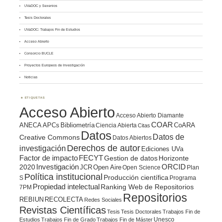
UVaDOC y Sexenios
Tesis Doctorales
UVaDOC: Trabajos Fin de Estudios
Acceso Abierto
Consorcio BUCLE
Proyectos Europeos de Investigación
Noticias
ETIQUETAS
Acceso Abierto
Acceso Abierto Diamante
COAR
ANECA
APCs
Bibliometría
CoARA
Ciencia Abierta
Citas
Datos
Datos de
Creative Commons
Datos Abiertos
Derechos de autor
investigación
Ediciones UVa
Factor de impacto
FECYT
Gestion de datos
Horizonte
ORCID
2020
Investigación
JCR
Open Aire
Open Science
Plan
Política institucional
Producción científica
S
Programa
Propiedad intelectual
Ranking Web de Repositorios
7PM
Repositorios
REBIUN
RECOLECTA
Redes Sociales
Revistas Científicas
Tesis
Tesis Doctorales
Trabajos Fin de
Unesco
Estudios
Trabajos Fin de Grado
Trabajos Fin de Máster