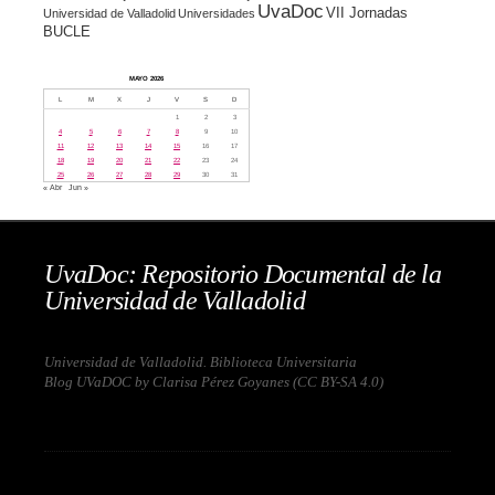
UvaDoc
VII Jornadas
Universidad de Valladolid
Universidades
BUCLE
MAYO 2026
L
M
X
J
V
S
D
1
2
3
4
5
6
7
8
9
10
11
12
13
14
15
16
17
18
19
20
21
22
23
24
25
26
27
28
29
30
31
« Abr
Jun »
UvaDoc: Repositorio Documental de la
Universidad de Valladolid
Universidad de Valladolid. Biblioteca Universitaria
Blog UVaDOC by Clarisa Pérez Goyanes (
CC BY-SA 4.0
)