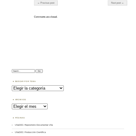
Post navigation
← Previous post
Next post →
Comments are closed.
Search:
BUSCAR POR TEMA
Buscar
por
Tema
ARCHIVOS
Archivos
PÁGINAS
UVaDOC: Repositorio Documental UVa
UVaDOC: Producción Científica