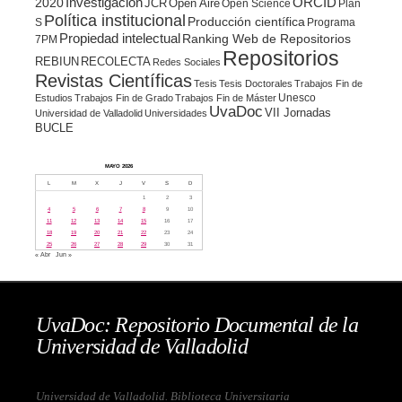
ORCID
2020
Investigación
JCR
Open Aire
Open Science
Plan
Política institucional
Producción científica
S
Programa
Propiedad intelectual
Ranking Web de Repositorios
7PM
Repositorios
REBIUN
RECOLECTA
Redes Sociales
Revistas Científicas
Tesis
Tesis Doctorales
Trabajos Fin de
Unesco
Estudios
Trabajos Fin de Grado
Trabajos Fin de Máster
UvaDoc
VII Jornadas
Universidad de Valladolid
Universidades
BUCLE
MAYO 2026
L
M
X
J
V
S
D
1
2
3
4
5
6
7
8
9
10
11
12
13
14
15
16
17
18
19
20
21
22
23
24
25
26
27
28
29
30
31
« Abr
Jun »
UvaDoc: Repositorio Documental de la
Universidad de Valladolid
Universidad de Valladolid. Biblioteca Universitaria