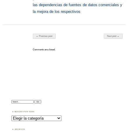
las dependencias de fuentes de datos comerciales y
la mejora de los respectivos
Post navigation
← Previous post
Next post →
Comments are closed.
Search:
BUSCAR POR TEMA
Buscar
por
Tema
ARCHIVOS