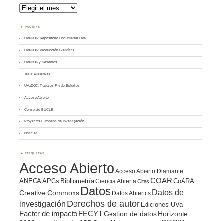
Archivos
PÁGINAS
UVaDOC: Repositorio Documental UVa
UVaDOC: Producción Científica
UVaDOC y Sexenios
Tesis Doctorales
UVaDOC: Trabajos Fin de Estudios
Acceso Abierto
Consorcio BUCLE
Proyectos Europeos de Investigación
Noticias
ETIQUETAS
Acceso Abierto
Acceso Abierto Diamante
COAR
ANECA
APCs
Bibliometría
CoARA
Ciencia Abierta
Citas
Datos
Datos de
Creative Commons
Datos Abiertos
Derechos de autor
investigación
Ediciones UVa
Factor de impacto
FECYT
Gestion de datos
Horizonte