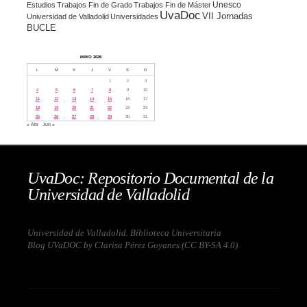
Unesco
Estudios
Trabajos Fin de Grado
Trabajos Fin de Máster
UvaDoc
VII Jornadas
Universidad de Valladolid
Universidades
BUCLE
MAYO 2026
L
M
X
J
V
S
D
1
2
3
4
5
6
7
8
9
10
11
12
13
14
15
16
17
18
19
20
21
22
23
24
25
26
27
28
29
30
31
« Abr
Jun »
UvaDoc: Repositorio Documental de la
Universidad de Valladolid
Universidad de Valladolid. Biblioteca Universitaria
Blog UVaDOC by Clarisa Pérez Goyanes (
CC BY-SA 4.0
)