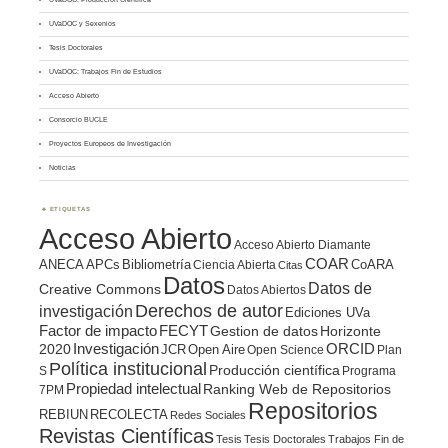
UVaDOC y Sexenios
Tesis Doctorales
UVaDOC: Trabajos Fin de Estudios
Acceso Abierto
Consorcio BUCLE
Proyectos Europeos de Investigación
Noticias
ETIQUETAS
Acceso Abierto
Acceso Abierto Diamante
COAR
ANECA
APCs
Bibliometría
CoARA
Ciencia Abierta
Citas
Datos
Datos de
Creative Commons
Datos Abiertos
Derechos de autor
investigación
Ediciones UVa
Factor de impacto
FECYT
Gestion de datos
Horizonte
ORCID
2020
Investigación
JCR
Open Aire
Open Science
Plan
Política institucional
Producción científica
S
Programa
Propiedad intelectual
Ranking Web de Repositorios
7PM
Repositorios
REBIUN
RECOLECTA
Redes Sociales
Revistas Científicas
Tesis
Tesis Doctorales
Trabajos Fin de