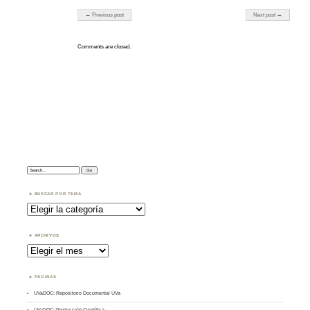
Post navigation
← Previous post
Next post →
Comments are closed.
Search:
BUSCAR POR TEMA
Buscar
por
Tema
ARCHIVOS
Archivos
PÁGINAS
UVaDOC: Repositorio Documental UVa
UVaDOC: Producción Científica