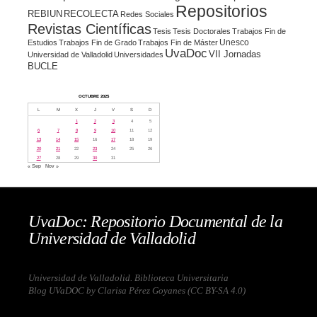
Repositorios
REBIUN
RECOLECTA
Redes Sociales
Revistas Científicas
Tesis
Tesis Doctorales
Trabajos Fin de
Unesco
Estudios
Trabajos Fin de Grado
Trabajos Fin de Máster
UvaDoc
VII Jornadas
Universidad de Valladolid
Universidades
BUCLE
OCTUBRE 2025
L
M
X
J
V
S
D
1
2
3
4
5
6
7
8
9
10
11
12
13
14
15
16
17
18
19
20
21
22
23
24
25
26
27
28
29
30
31
« Sep
Nov »
UvaDoc: Repositorio Documental de la
Universidad de Valladolid
Universidad de Valladolid. Biblioteca Universitaria
Blog UVaDOC by Clarisa Pérez Goyanes (
CC BY-SA 4.0
)