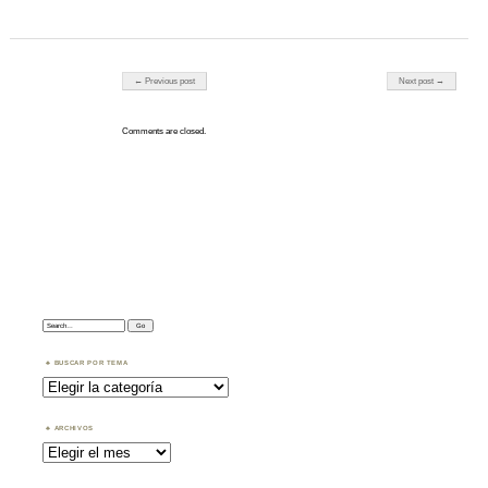
Post navigation
← Previous post
Next post →
Comments are closed.
Search:
BUSCAR POR TEMA
Buscar
por
Tema
ARCHIVOS
Archivos