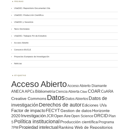
PÁGINAS
UVaDOC: Repositorio Documental UVa
UVaDOC: Producción Científica
UVaDOC y Sexenios
Tesis Doctorales
UVaDOC: Trabajos Fin de Estudios
Acceso Abierto
Consorcio BUCLE
Proyectos Europeos de Investigación
Noticias
ETIQUETAS
Acceso Abierto
Acceso Abierto Diamante
COAR
ANECA
APCs
Bibliometría
CoARA
Ciencia Abierta
Citas
Datos
Datos de
Creative Commons
Datos Abiertos
Derechos de autor
investigación
Ediciones UVa
Factor de impacto
FECYT
Gestion de datos
Horizonte
ORCID
2020
Investigación
JCR
Open Aire
Open Science
Plan
Política institucional
Producción científica
S
Programa
Propiedad intelectual
Ranking Web de Repositorios
7PM