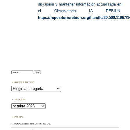
discusión y mantener información actualizada en
el Observatorio IA REBIUN.
https://repositoriorebiun.org/handle/20.500.11967/1
Search:
BUSCAR POR TEMA
Buscar
por
Tema
ARCHIVOS
Archivos
PÁGINAS
UVaDOC: Repositorio Documental UVa