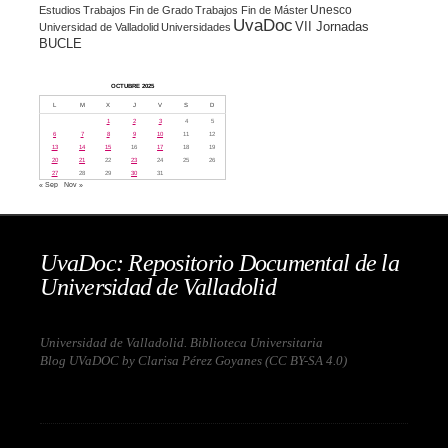
Unesco
Estudios
Trabajos Fin de Grado
Trabajos Fin de Máster
UvaDoc
VII Jornadas
Universidad de Valladolid
Universidades
BUCLE
OCTUBRE 2025
L
M
X
J
V
S
D
1
2
3
4
5
6
7
8
9
10
11
12
13
14
15
16
17
18
19
20
21
22
23
24
25
26
27
28
29
30
31
« Sep
Nov »
UvaDoc: Repositorio Documental de la
Universidad de Valladolid
Universidad de Valladolid. Biblioteca Universitaria
Blog UVaDOC by Clarisa Pérez Goyanes (
CC BY-SA 4.0
)