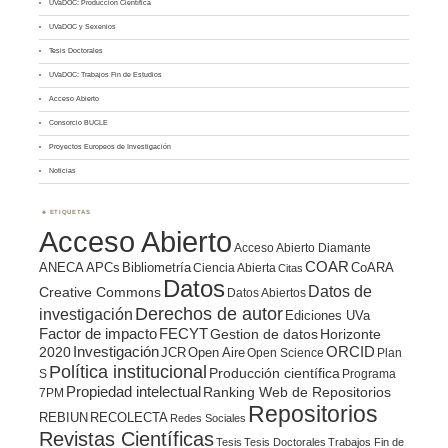
UVaDOC: Producción Científica
UVaDOC y Sexenios
Tesis Doctorales
UVaDOC: Trabajos Fin de Estudios
Acceso Abierto
Consorcio BUCLE
Proyectos Europeos de Investigación
Noticias
ETIQUETAS
Acceso Abierto
Acceso Abierto Diamante
COAR
ANECA
APCs
Bibliometría
CoARA
Ciencia Abierta
Citas
Datos
Datos de
Creative Commons
Datos Abiertos
Derechos de autor
investigación
Ediciones UVa
Factor de impacto
FECYT
Gestion de datos
Horizonte
ORCID
2020
Investigación
JCR
Open Aire
Open Science
Plan
Política institucional
Producción científica
S
Programa
Propiedad intelectual
Ranking Web de Repositorios
7PM
Repositorios
REBIUN
RECOLECTA
Redes Sociales
Revistas Científicas
Tesis
Tesis Doctorales
Trabajos Fin de