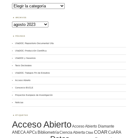
Buscar
por
Tema
ARCHIVOS
Archivos
PÁGINAS
UVaDOC: Repositorio Documental UVa
UVaDOC: Producción Científica
UVaDOC y Sexenios
Tesis Doctorales
UVaDOC: Trabajos Fin de Estudios
Acceso Abierto
Consorcio BUCLE
Proyectos Europeos de Investigación
Noticias
ETIQUETAS
Acceso Abierto
Acceso Abierto Diamante
COAR
ANECA
APCs
Bibliometría
CoARA
Ciencia Abierta
Citas