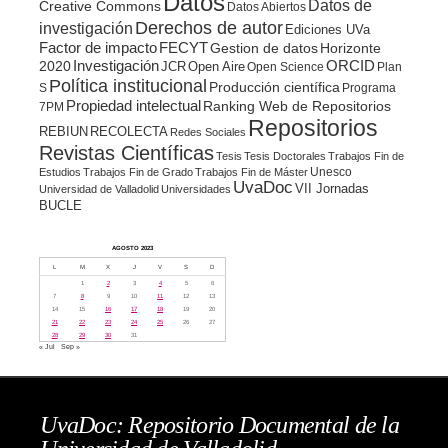
Datos
Datos de
Creative Commons
Datos Abiertos
Derechos de autor
investigación
Ediciones UVa
Factor de impacto
FECYT
Gestion de datos
Horizonte
ORCID
2020
Investigación
JCR
Open Aire
Open Science
Plan
Política institucional
Producción científica
S
Programa
Propiedad intelectual
Ranking Web de Repositorios
7PM
Repositorios
REBIUN
RECOLECTA
Redes Sociales
Revistas Científicas
Tesis
Tesis Doctorales
Trabajos Fin de
Unesco
Estudios
Trabajos Fin de Grado
Trabajos Fin de Máster
UvaDoc
VII Jornadas
Universidad de Valladolid
Universidades
BUCLE
AGOSTO 2023
L
M
X
J
V
S
D
1
2
3
4
5
6
7
8
9
10
11
12
13
14
15
16
17
18
19
20
21
22
23
24
25
26
27
28
29
30
31
« Jul
Sep »
UvaDoc: Repositorio Documental de la