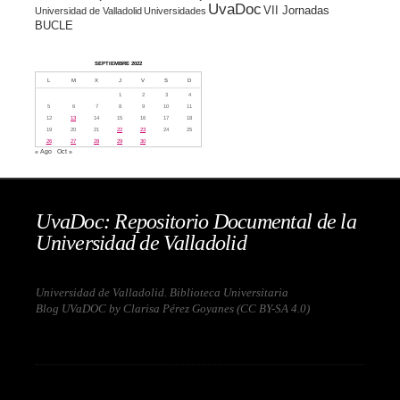
UvaDoc
VII Jornadas
Universidad de Valladolid
Universidades
BUCLE
SEPTIEMBRE 2022
L
M
X
J
V
S
D
1
2
3
4
5
6
7
8
9
10
11
12
13
14
15
16
17
18
19
20
21
22
23
24
25
26
27
28
29
30
« Ago
Oct »
UvaDoc: Repositorio Documental de la
Universidad de Valladolid
Universidad de Valladolid. Biblioteca Universitaria
Blog UVaDOC by Clarisa Pérez Goyanes (
CC BY-SA 4.0
)