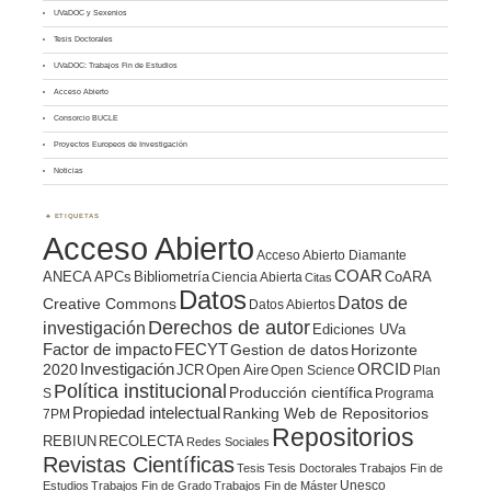
UVaDOC y Sexenios
Tesis Doctorales
UVaDOC: Trabajos Fin de Estudios
Acceso Abierto
Consorcio BUCLE
Proyectos Europeos de Investigación
Noticias
ETIQUETAS
Acceso Abierto
Acceso Abierto Diamante
COAR
ANECA
APCs
Bibliometría
CoARA
Ciencia Abierta
Citas
Datos
Datos de
Creative Commons
Datos Abiertos
Derechos de autor
investigación
Ediciones UVa
Factor de impacto
FECYT
Gestion de datos
Horizonte
ORCID
2020
Investigación
JCR
Open Aire
Open Science
Plan
Política institucional
Producción científica
S
Programa
Propiedad intelectual
Ranking Web de Repositorios
7PM
Repositorios
REBIUN
RECOLECTA
Redes Sociales
Revistas Científicas
Tesis
Tesis Doctorales
Trabajos Fin de
Unesco
Estudios
Trabajos Fin de Grado
Trabajos Fin de Máster