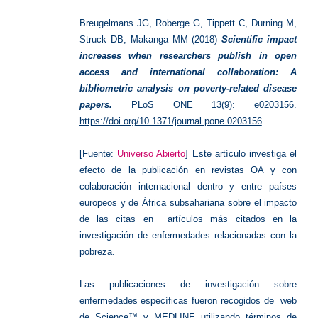
abierto
Breugelmans JG, Roberge G, Tippett C, Durning M,
Struck DB, Makanga MM (2018)
Scientific impact
increases when researchers publish in open
access and international collaboration: A
bibliometric analysis on poverty-related disease
papers.
PLoS ONE 13(9): e0203156.
https://doi.org/10.1371/journal.pone.0203156
[Fuente:
Universo Abierto
] Este artículo investiga el
efecto de la publicación en revistas OA y con
colaboración internacional dentro y entre países
europeos y de África subsahariana sobre el impacto
de las citas en artículos más citados en la
investigación de enfermedades relacionadas con la
pobreza.
Las publicaciones de investigación sobre
enfermedades específicas fueron recogidos de web
de Science™ y MEDLINE utilizando términos de