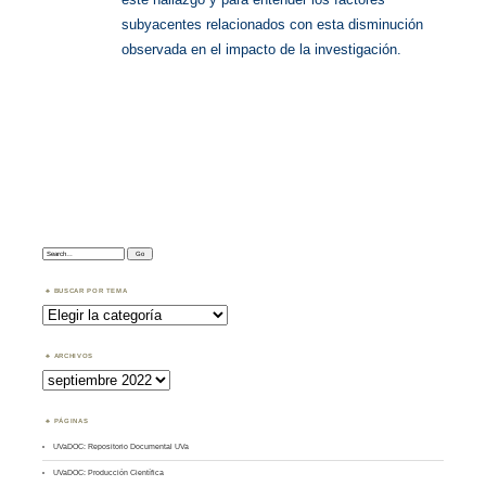
subyacentes relacionados con esta disminución
observada en el impacto de la investigación.
Search:
BUSCAR POR TEMA
Buscar
por
Tema
ARCHIVOS
Archivos
PÁGINAS
UVaDOC: Repositorio Documental UVa
UVaDOC: Producción Científica