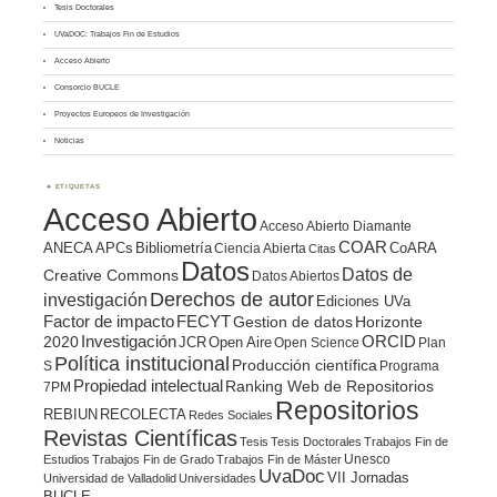
Tesis Doctorales
UVaDOC: Trabajos Fin de Estudios
Acceso Abierto
Consorcio BUCLE
Proyectos Europeos de Investigación
Noticias
ETIQUETAS
Acceso Abierto
Acceso Abierto Diamante
COAR
ANECA
APCs
Bibliometría
CoARA
Ciencia Abierta
Citas
Datos
Datos de
Creative Commons
Datos Abiertos
Derechos de autor
investigación
Ediciones UVa
Factor de impacto
FECYT
Gestion de datos
Horizonte
ORCID
2020
Investigación
JCR
Open Aire
Open Science
Plan
Política institucional
Producción científica
S
Programa
Propiedad intelectual
Ranking Web de Repositorios
7PM
Repositorios
REBIUN
RECOLECTA
Redes Sociales
Revistas Científicas
Tesis
Tesis Doctorales
Trabajos Fin de
Unesco
Estudios
Trabajos Fin de Grado
Trabajos Fin de Máster
UvaDoc
VII Jornadas
Universidad de Valladolid
Universidades
BUCLE