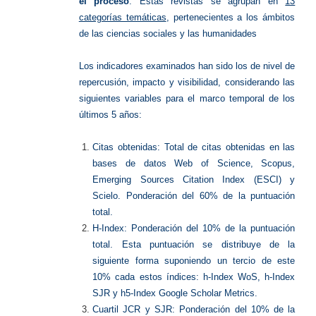
el proceso
. Estas revistas se agrupan en
13
categorías temáticas
, pertenecientes a los ámbitos
de las ciencias sociales y las humanidades
Los indicadores examinados han sido los de nivel de
repercusión, impacto y visibilidad, considerando las
siguientes variables para el marco temporal de los
últimos 5 años:
Citas obtenidas: Total de citas obtenidas en las
bases de datos Web of Science, Scopus,
Emerging Sources Citation Index (ESCI) y
Scielo. Ponderación del 60% de la puntuación
total.
H-Index: Ponderación del 10% de la puntuación
total. Esta puntuación se distribuye de la
siguiente forma suponiendo un tercio de este
10% cada estos índices: h-Index WoS, h-Index
SJR y h5-Index Google Scholar Metrics.
Cuartil JCR y SJR: Ponderación del 10% de la