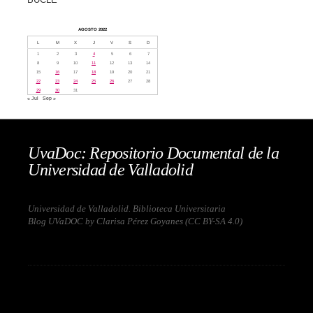
AGOSTO 2022
L
M
X
J
V
S
D
1
2
3
4
5
6
7
8
9
10
11
12
13
14
15
16
17
18
19
20
21
22
23
24
25
26
27
28
29
30
31
« Jul
Sep »
UvaDoc: Repositorio Documental de la
Universidad de Valladolid
Universidad de Valladolid. Biblioteca Universitaria
Blog UVaDOC by Clarisa Pérez Goyanes (
CC BY-SA 4.0
)