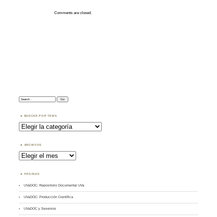
Comments are closed.
Search:
BUSCAR POR TEMA
Buscar
por
Tema
ARCHIVOS
Archivos
PÁGINAS
UVaDOC: Repositorio Documental UVa
UVaDOC: Producción Científica
UVaDOC y Sexenios