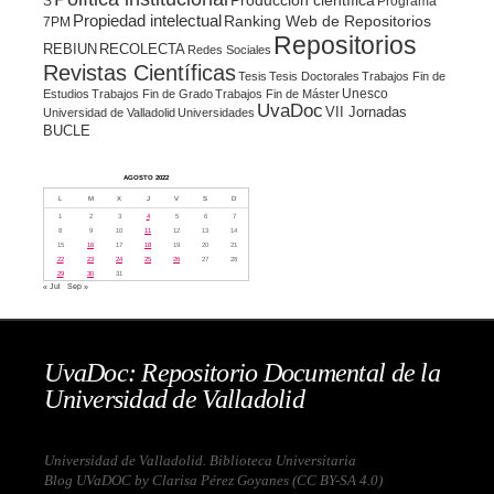
Producción científica
S
Programa
Propiedad intelectual
Ranking Web de Repositorios
7PM
Repositorios
REBIUN
RECOLECTA
Redes Sociales
Revistas Científicas
Tesis
Tesis Doctorales
Trabajos Fin de
Unesco
Estudios
Trabajos Fin de Grado
Trabajos Fin de Máster
UvaDoc
VII Jornadas
Universidad de Valladolid
Universidades
BUCLE
AGOSTO 2022
L
M
X
J
V
S
D
1
2
3
4
5
6
7
8
9
10
11
12
13
14
15
16
17
18
19
20
21
22
23
24
25
26
27
28
29
30
31
« Jul
Sep »
UvaDoc: Repositorio Documental de la
Universidad de Valladolid
Universidad de Valladolid. Biblioteca Universitaria
Blog UVaDOC by Clarisa Pérez Goyanes (
CC BY-SA 4.0
)