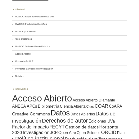
PÁGINAS
UVaDOC: Repositorio Documental UVa
UVaDOC: Producción Científica
UVaDOC y Sexenios
Tesis Doctorales
UVaDOC: Trabajos Fin de Estudios
Acceso Abierto
Consorcio BUCLE
Proyectos Europeos de Investigación
Noticias
ETIQUETAS
Acceso Abierto
Acceso Abierto Diamante
COAR
ANECA
APCs
Bibliometría
CoARA
Ciencia Abierta
Citas
Datos
Datos de
Creative Commons
Datos Abiertos
Derechos de autor
investigación
Ediciones UVa
Factor de impacto
FECYT
Gestion de datos
Horizonte
ORCID
2020
Investigación
JCR
Open Aire
Open Science
Plan
Política institucional