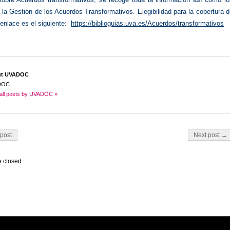
a la Gestión de los Acuerdos Transformativos. Elegibilidad para la cobertura 
 enlace es el siguiente:
https://biblioguias.uva.es/Acuerdos/transformativos
ut UVADOC
DOC
all posts by UVADOC »
on
post
Next post →
 closed.