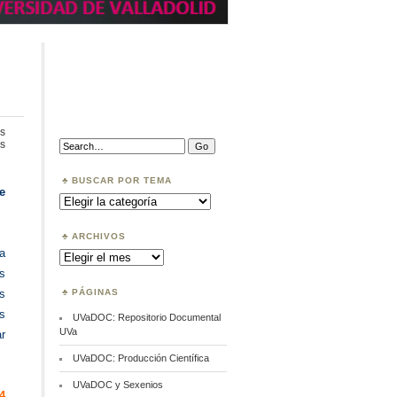
s
en
Search:
s
Acuerdos
Transformativos,
2022
BUSCAR POR TEMA
e
Buscar
por
Tema
ARCHIVOS
a
Archivos
s
PÁGINAS
s
s
UVaDOC: Repositorio Documental
UVa
r
UVaDOC: Producción Científica
UVaDOC y Sexenios
4