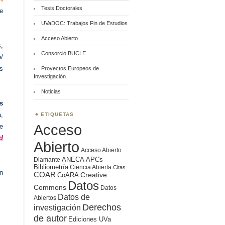
Tesis Doctorales
e
UVaDOC: Trabajos Fin de Estudios
Acceso Abierto
s,
Consorcio BUCLE
e/
as
Proyectos Europeos de
Investigación
Noticias
s
,
ETIQUETAS
Acceso
de
d
Abierto
Acceso Abierto
ANECA
APCs
Diamante
Bibliometría
Ciencia Abierta
Citas
in
COAR
Creative
CoARA
Datos
Commons
Datos
Datos de
Abiertos
Derechos
investigación
de autor
Ediciones UVa