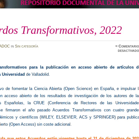
rdos Transformativos, 2022
ADOC
in
Sin categoría
≈
Comentario
desactivado
ansformativos para la publicación en acceso abierto de artículos d
a Universidad
de Valladolid.
ivo de fomentar la Ciencia Abierta (Open Science) en España, e impulsar l
en acceso abierto de los resultados de investigación de los autores de la
es Españolas, la CRUE (Conferencia de Rectores de las Universidade
se firmaron el año pasado Acuerdos Transformativos con cuatro grande
adémicos y científicos (WILEY, ELSEVIER, ACS y SPRINGER) para publica
erto (Open Access) sin coste adicional.
rda que estos Acuerdos están vigentes hasta el 31 de diciembre de 202