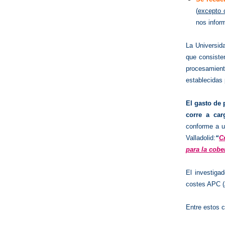
(
excepto c
nos infor
La Universid
que consiste
procesamiento
establecidas 
El gasto de 
corre a car
conforme a u
Valladolid:
“
C
para la cobe
El investiga
costes APC (A
Entre estos c