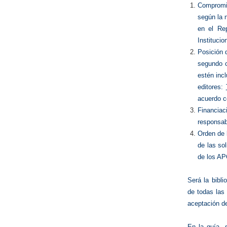
Compromis
según la n
en el Rep
Institucio
Posición d
segundo c
estén incl
editores:
acuerdo c
Financia
responsabi
Orden de 
de las so
de los AP
Será la bibli
de todas las 
aceptación de
En la guía s