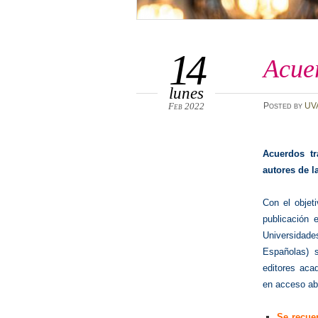
14
Acue
lunes
Feb 2022
Posted
by
UV
Acuerdos tr
autores de l
Con el objet
publicación 
Universidad
Españolas) 
editores ac
en acceso abi
Se recue