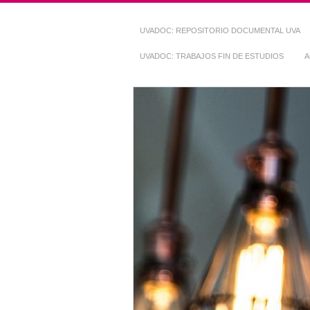
UVADOC: REPOSITORIO DOCUMENTAL UVA
UVADOC: TRABAJOS FIN DE ESTUDIOS
A
Repositorio Do
~ UVaDOC