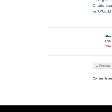
Criterios par
los APCs. El
Abo
UVA
View 
Post navigati
← Previous 
Comments are