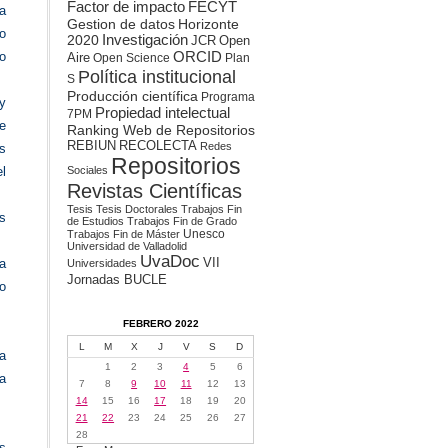
Factor de impacto
FECYT
a
Gestion de datos
Horizonte
to
2020
Investigación
JCR
Open
ORCID
o
Aire
Open Science
Plan
Política institucional
S
Producción científica
Programa
 y
Propiedad intelectual
7PM
ue
Ranking Web de Repositorios
REBIUN
RECOLECTA
Redes
os
Repositorios
Sociales
l
Revistas Científicas
Tesis
Tesis Doctorales
Trabajos Fin
s
de Estudios
Trabajos Fin de Grado
Unesco
Trabajos Fin de Máster
Universidad de Valladolid
UvaDoc
VII
da
Universidades
Jornadas BUCLE
no
FEBRERO 2022
L
M
X
J
V
S
D
da
1
2
3
4
5
6
la
7
8
9
10
11
12
13
14
15
16
17
18
19
20
21
22
23
24
25
26
27
28
s