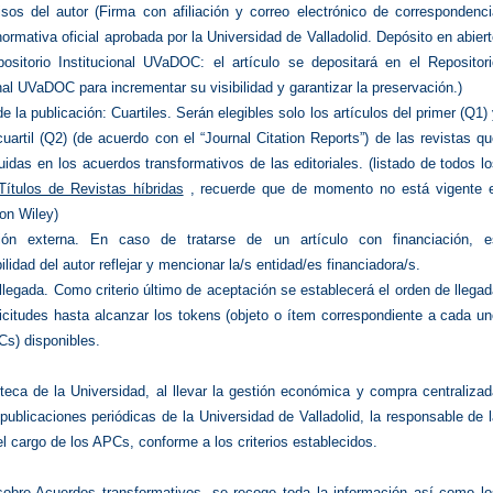
os del autor (Firma con afiliación y correo electrónico de correspondenci
ormativa oficial aprobada por la Universidad de Valladolid. Depósito en abier
ositorio Institucional UVaDOC: el artículo se depositará en el Repositori
nal UVaDOC para incrementar su visibilidad y garantizar la preservación.)
e la publicación: Cuartiles. Serán elegibles solo los artículos del primer (Q1)
uartil (Q2) (de acuerdo con el “Journal Citation Reports”) de las revistas q
uidas en los acuerdos transformativos de las editoriales. (listado de todos l
Títulos de Revistas híbridas
, recuerde que de momento no está vigente e
on Wiley)
ción externa. En caso de tratarse de un artículo con financiación, e
lidad del autor reflejar y mencionar la/s entidad/es financiadora/s.
llegada. Como criterio último de aceptación se establecerá el orden de llega
licitudes hasta alcanzar los tokens (objeto o ítem correspondiente a cada u
Cs) disponibles.
oteca de la Universidad, al llevar la gestión económica y compra centraliza
publicaciones periódicas de la Universidad de Valladolid, la responsable de 
l cargo de los APCs, conforme a los criterios establecidos.
obre Acuerdos transformativos, se recoge toda la información así como lo