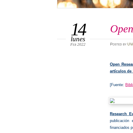
14
Open
lunes
Feb 2022
Posted
by
UV
Open Resear
artículos de
[Fuente:
Bib
Research E
publicación 
financiados p