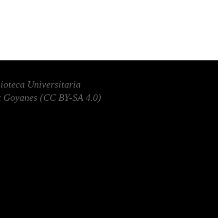
lioteca Universitaria
 Goyanes (
CC BY-SA 4.0
)