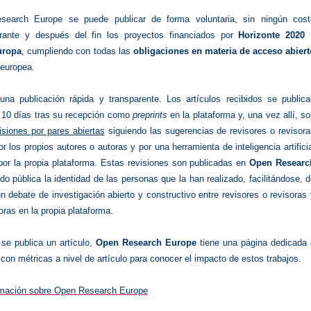
earch Europe se puede publicar de forma voluntaria, sin ningún cost
urante y después del fin los proyectos financiados por
Horizonte 2020
uropa
, cumpliendo con todas las
obligaciones en materia de acceso abiert
a europea.
una publicación rápida y transparente. Los artículos recibidos se publica
s 10 días tras su recepción como
preprints
en la plataforma y, una vez allí, s
isiones por pares abiertas
siguiendo las sugerencias de revisores o revisor
r los propios autores o autoras y por una herramienta de inteligencia artifici
 por la propia plataforma. Estas revisiones son publicadas en
Open Researc
ndo pública la identidad de las personas que la han realizado, facilitándose, 
n debate de investigación abierto y constructivo entre revisores o revisoras
oras en la propia plataforma.
se publica un artículo,
Open Research Europe
tiene una página dedicada 
 con métricas a nivel de artículo para conocer el impacto de estos trabajos.
mación sobre Open Research Europe