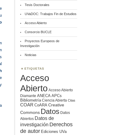
Tesis Doctorales
e
UVaDOC: Trabajos Fin de Estudios
u
o
Acceso Abierto
Consorcio BUCLE
Proyectos Europeos de
n
Investigación
on
Noticias
as
al
ETIQUETAS
h
Acceso
de
 y
Abierto
Acceso Abierto
ANECA
APCs
Diamante
Bibliometría
Ciencia Abierta
Citas
COAR
Creative
CoARA
a
Datos
Commons
Datos
Datos de
Abiertos
Derechos
investigación
de autor
Ediciones UVa