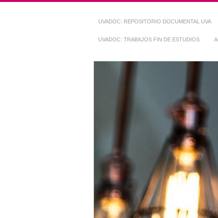
UVADOC: REPOSITORIO DOCUMENTAL UVA
UVADOC: TRABAJOS FIN DE ESTUDIOS
A
Repositorio Do
~ UVaDOC