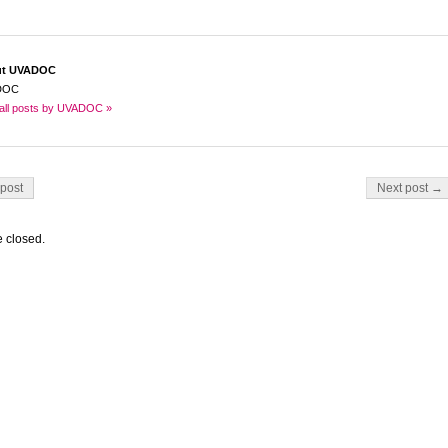
ut UVADOC
DOC
all posts by UVADOC »
on
post
Next post →
 closed.