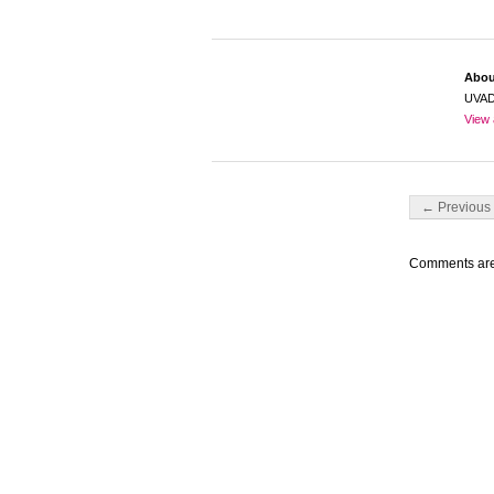
Abo
UVA
View 
Post navigati
← Previous 
Comments are