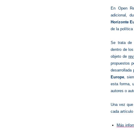
En Open Res
adicional, d
Horizonte E
de la polític
Se trata de 
dentro de lo
objeto de
rev
propuestos po
desarrollada
Europe
, sie
esta forma, u
autores o aut
Una vez que 
cada artículo
Más infor