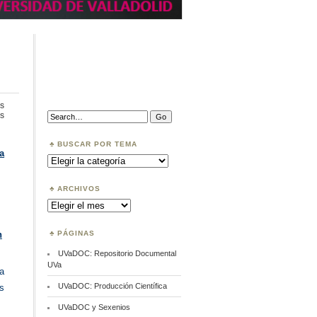
s
en
Search:
s
Open
Research
Europe
BUSCAR POR TEMA
a
Buscar
por
Tema
ARCHIVOS
Archivos
PÁGINAS
n
UVaDOC: Repositorio Documental
UVa
a
UVaDOC: Producción Científica
s
UVaDOC y Sexenios