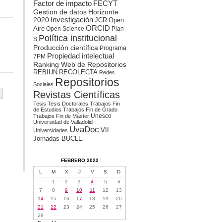
Factor de impacto
FECYT
Gestion de datos
Horizonte
2020
Investigación
JCR
Open
ORCID
Aire
Open Science
Plan
Política institucional
S
Producción científica
Programa
Propiedad intelectual
7PM
Ranking Web de Repositorios
REBIUN
RECOLECTA
Redes
Repositorios
Sociales
Revistas Científicas
Tesis
Tesis Doctorales
Trabajos Fin
de Estudios
Trabajos Fin de Grado
Unesco
Trabajos Fin de Máster
Universidad de Valladolid
UvaDoc
VII
Universidades
Jornadas BUCLE
FEBRERO 2022
L
M
X
J
V
S
D
1
2
3
4
5
6
7
8
9
10
11
12
13
14
15
16
17
18
19
20
21
22
23
24
25
26
27
28